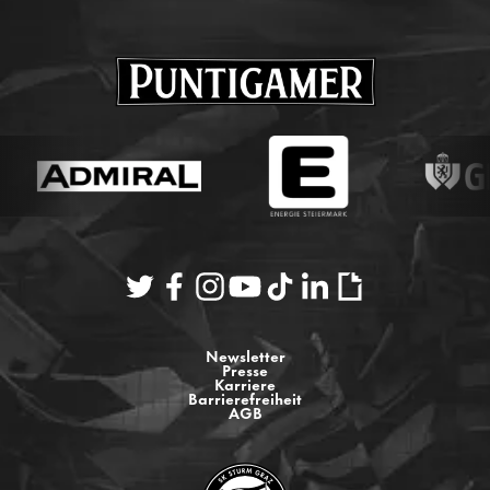
Newsletter
Presse
Karriere
Barrierefreiheit
AGB