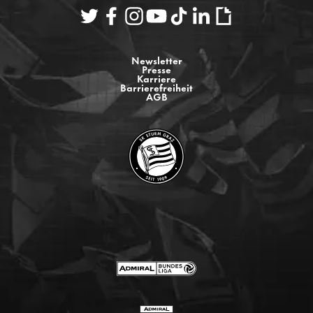
Newsletter
Presse
Karriere
Barrierefreiheit
AGB