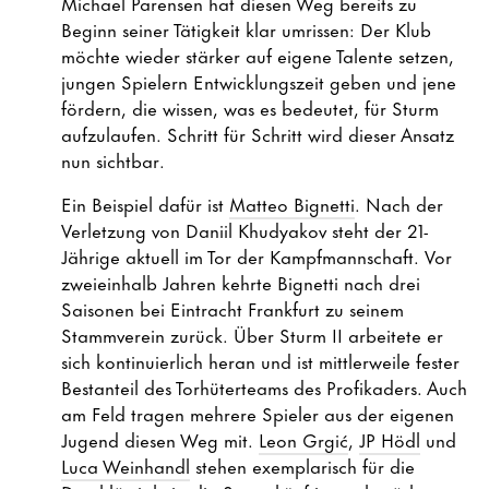
Michael Parensen hat diesen Weg bereits zu
Beginn seiner Tätigkeit klar umrissen: Der Klub
möchte wieder stärker auf eigene Talente setzen,
jungen Spielern Entwicklungszeit geben und jene
fördern, die wissen, was es bedeutet, für Sturm
aufzulaufen. Schritt für Schritt wird dieser Ansatz
nun sichtbar.
Ein Beispiel dafür ist
Matteo Bignetti
. Nach der
Verletzung von Daniil Khudyakov steht der 21-
Jährige aktuell im Tor der Kampfmannschaft. Vor
zweieinhalb Jahren kehrte Bignetti nach drei
Saisonen bei Eintracht Frankfurt zu seinem
Stammverein zurück. Über Sturm II arbeitete er
sich kontinuierlich heran und ist mittlerweile fester
Bestanteil des Torhüterteams des Profikaders. Auch
am Feld tragen mehrere Spieler aus der eigenen
Jugend diesen Weg mit.
Leon Grgić
,
JP Hödl
und
Luca Weinhandl
stehen exemplarisch für die