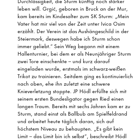
Durchlässigkeit, die Sturm künftig noch stärker
leben will. Grgić, geboren in Bruck an der Mur,
kam bereits im Kindesalter zum SK Sturm: „Mein
Vater hat mir viel von der Zeit unter Ivica Osim
erzählt. Der Verein ist das Aushängeschild in der
Steiermark, deswegen habe ich Sturm schon
immer geliebt.“ Sein Weg begann mit einem
Hallenturnier, bei dem er als Neunjähriger Sturm
zwei Tore einschenkte – und kurz darauf
eingeladen wurde, erstmals im schwarz-weißen
Trikot zu trainieren. Seitdem ging es kontinuierlich
nach oben, ehe ihn zuletzt eine schwere
Knieverletzung stoppte. JP Hödl erfüllte sich mit
seinem ersten Bundesligator gegen Ried einen
langen Traum. Bereits mit sechs Jahren kam er zu
Sturm, stand einst als Ballbub am Spielfeldrand
und arbeitet heute täglich daran, sich auf
höchstem Niveau zu behaupten. „Es gibt kein
Limit – das Limit bin ich selbst“, beschreibt Hödl