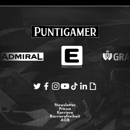
Newsletter
Presse
Karriere
Barrierefreiheit
AGB