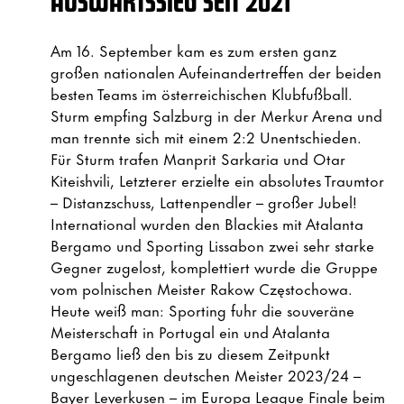
AUSWÄRTSSIEG SEIT 2021
Am 16. September kam es zum ersten ganz
großen nationalen Aufeinandertreffen der beiden
besten Teams im österreichischen Klubfußball.
Sturm empfing Salzburg in der Merkur Arena und
man trennte sich mit einem 2:2 Unentschieden.
Für Sturm trafen Manprit Sarkaria und Otar
Kiteishvili, Letzterer erzielte ein absolutes Traumtor
– Distanzschuss, Lattenpendler – großer Jubel!
International wurden den Blackies mit Atalanta
Bergamo und Sporting Lissabon zwei sehr starke
Gegner zugelost, komplettiert wurde die Gruppe
vom polnischen Meister Rakow Częstochowa.
Heute weiß man: Sporting fuhr die souveräne
Meisterschaft in Portugal ein und Atalanta
Bergamo ließ den bis zu diesem Zeitpunkt
ungeschlagenen deutschen Meister 2023/24 –
Bayer Leverkusen – im Europa League Finale beim