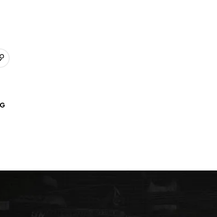
URL kopieren
p
AG