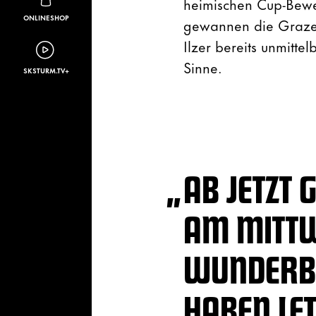
heimischen Cup-Bewe
ONLINESHOP
gewannen die Grazer 
Ilzer bereits unmitte
Sinne.
SKSTURM.TV+
„
AB JETZT 
AM MITTWO
WUNDERB
HABEN LET