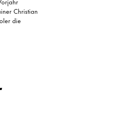
orjahr
ner Christian
oler die
L