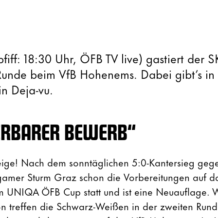
iff: 18:30 Uhr, ÖFB TV live) gastiert der S
Runde beim VfB Hohenems. Dabei gibt’s in
in Deja-vu.
ERBARER BEWERB“
ige! Nach dem sonntäglichen 5:0-Kantersieg geg
gamer Sturm Graz schon die Vorbereitungen auf d
 im UNIQA ÖFB Cup statt und ist eine Neuauflage. 
on treffen die Schwarz-Weißen in der zweiten Run