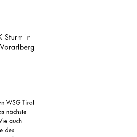
K Sturm in
 Vorarlberg
en WSG Tirol
as nächste
Wie auch
de des