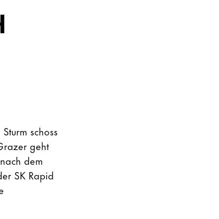
H
 Sturm schoss
Grazer geht
r nach dem
der SK Rapid
e