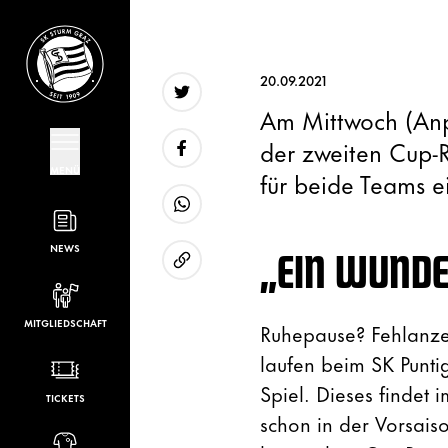
20.09.2021
Am Mittwoch (Anpf
Twitter
der zweiten Cup-
MENÜ
für beide Teams e
Facebook
WhatsApp
NEWS
„EIN WUND
URL kopieren
MITGLIEDSCHAFT
Ruhepause? Fehlanze
laufen beim SK Punti
Spiel. Dieses findet
TICKETS
schon in der Vorsais