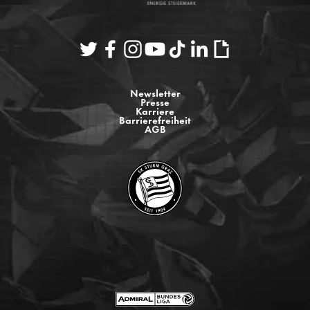
Newsletter
Presse
Karriere
Barrierefreiheit
AGB