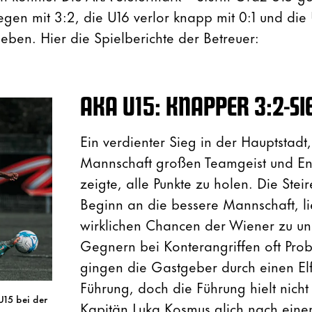
egen mit 3:2, die U16 verlor knapp mit 0:1 und die
eben. Hier die Spielberichte der Betreuer:
AKA U15: KNAPPER 3:2-SI
Ein verdienter Sieg in der Hauptstadt
Mannschaft großen Teamgeist und Ent
zeigte, alle Punkte zu holen. Die Stei
Beginn an die bessere Mannschaft, l
wirklichen Chancen der Wiener zu un
Gegnern bei Konterangriffen oft Pr
gingen die Gastgeber durch einen Elf
Führung, doch die Führung hielt nich
U15 bei der
Kapitän Luka Kosmus glich nach eine