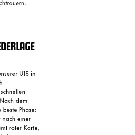
chtrauern.
IEDERLAGE
unserer U18 in
h
schnellen
. Nach dem
e beste Phase:
r nach einer
mt roter Karte,