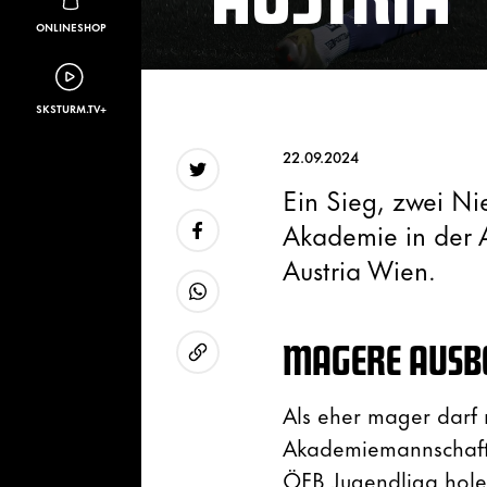
ONLINESHOP
SKSTURM.TV+
22.09.2024
Ein Sieg, zwei Ni
Twitter
Akademie in der 
Austria Wien.
Facebook
WhatsApp
MAGERE AUSB
URL kopieren
Als eher mager darf 
Akademiemannschafte
ÖFB Jugendliga hole