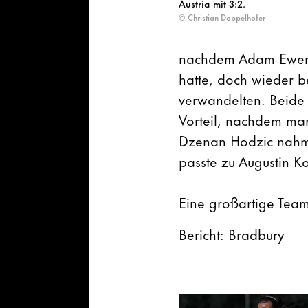
Austria mit 3:2.
© Christian Doppelhofer
nachdem Adam Ewers 
hatte, doch wieder 
verwandelten. Beide
Vorteil, nachdem ma
Dzenan Hodzic nahm d
passte zu Augustin Ko
Eine großartige Team
Bericht: Bradbury