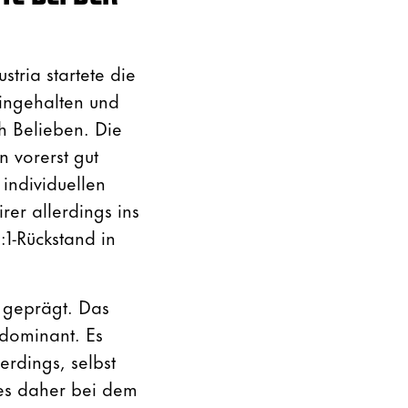
tria startete die
ingehalten und
h Belieben. Die
 vorerst gut
 individuellen
rer allerdings ins
:1-Rückstand in
k geprägt. Das
 dominant. Es
rdings, selbst
es daher bei dem