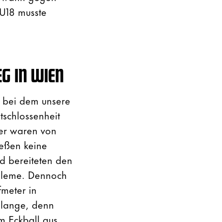
 U18 musste
EG IN WIEN
, bei dem unsere
schlossenheit
rer waren von
ießen keine
d bereiteten den
obleme. Dennoch
meter in
t lange, denn
m Eckball aus.