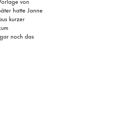
 Vorlage von
äter hatte Janne
aus kurzer
 zum
ogar noch das