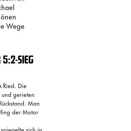
chael
chönen
eue Wege
5:2-SIEG
 Ried. Die
e und gerieten
 Rückstand. Man
 fing der Motor
spiegelte sich in