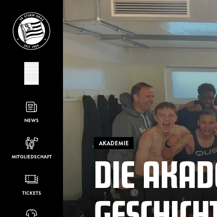
MENÜ
NEWS
AKADEMIE
DIE AKAD
MITGLIEDSCHAFT
GESCHICH
TICKETS