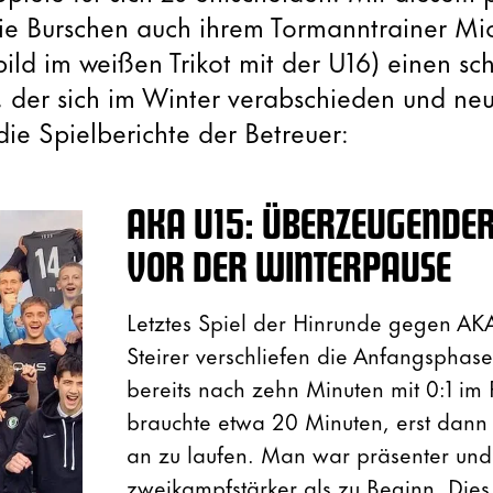
ie Burschen auch ihrem Tormanntrainer Mi
bild im weißen Trikot mit der U16) einen s
t, der sich im Winter verabschieden und n
die Spielberichte der Betreuer:
AKA U15: ÜBERZEUGENDER 
VOR DER WINTERPAUSE
Letztes Spiel der Hinrunde gegen AKA
Steirer verschliefen die Anfangsphas
bereits nach zehn Minuten mit 0:1 im
brauchte etwa 20 Minuten, erst dann
an zu laufen. Man war präsenter und
zweikampfstärker als zu Beginn. Dies 