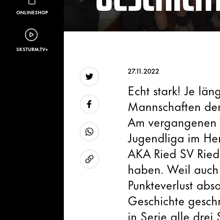
ONLINESHOP
SKSTURM.TV+
27.11.2022
Echt stark! Je lä
Twitter
Mannschaften der
Am vergangenen W
Facebook
Jugendliga im Her
WhatsApp
AKA Ried SV Ried
haben. Weil auch
URL kopieren
Punkteverlust abs
Geschichte geschr
in Serie alle drei