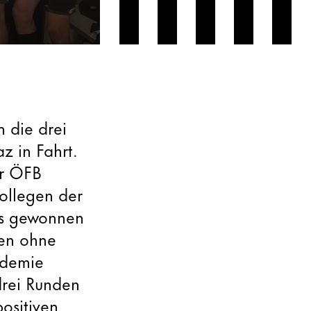
n die drei
z in Fahrt.
er ÖFB
kollegen der
es gewonnen
den ohne
ademie
drei Runden
positiven