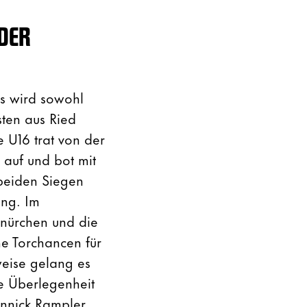
 DER
gs wird sowohl
ten aus Ried
 U16 trat von der
 auf und bot mit
 beiden Siegen
ung. Im
hnürchen und die
ne Torchancen für
weise gelang es
e Überlegenheit
nnick Rampler