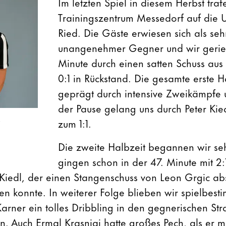
Im letzten Spiel in diesem Herbst traf
Trainingszentrum Messedorf auf die 
Ried. Die Gäste erwiesen sich als seh
unangenehmer Gegner und wir geriet
Minute durch einen satten Schuss aus
0:1 in Rückstand. Die gesamte erste H
geprägt durch intensive Zweikämpfe
der Pause gelang uns durch Peter Kie
zum 1:1.
Die zweite Halbzeit begannen wir seh
gingen schon in der 47. Minute mit 2:
Kiedl, der einen Stangenschuss von Leon Grgic a
gen konnte. In weiterer Folge blieben wir spielbes
arner ein tolles Dribbling in den gegnerischen Str
n. Auch Ermal Krasniqi hatte großes Pech, als er m