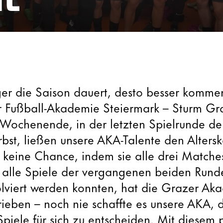
nger die Saison dauert, desto besser komme
 Fußball-Akademie Steiermark – Sturm Gra
ochenende, in der letzten Spielrunde d
bst, ließen unsere AKA-Talente den Alters
 keine Chance, indem sie alle drei Match
 alle Spiele der vergangenen beiden Run
olviert werden konnten, hat die Grazer Ak
ieben – noch nie schaffte es unsere AKA, 
 Spiele für sich zu entscheiden. Mit diesem 