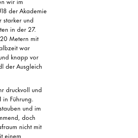
en wir im
U18 der Akademie
r starker und
en in der 27.
 20 Metern mit
albzeit war
 und knapp vor
dl der Ausgleich
r druckvoll und
1 in Führung.
bstauben und im
timmend, doch
afraum nicht mit
it einem