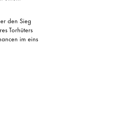
ber den Sieg
es Torhüters
hancen im eins