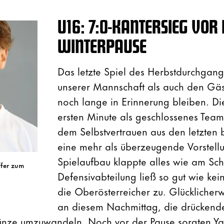
U16: 7:0-KANTERSIEG VOR
WINTERPAUSE
Das letzte Spiel des Herbstdurchgan
unserer Mannschaft als auch den Gäs
noch lange in Erinnerung bleiben. Die
ersten Minute als geschlossenes Team
dem Selbstvertrauen aus den letzten
eine mehr als überzeugende Vorstell
Spielaufbau klappte alles wie am Sc
ffer zum
Defensivabteilung ließ so gut wie kei
die Oberösterreicher zu. Glücklicher
an diesem Nachmittag, die drückend
ünze umzuwandeln. Noch vor der Pause sorgten Ya