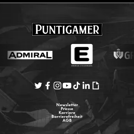
Newsletter
Presse
Karriere
Barrierefreiheit
AGB