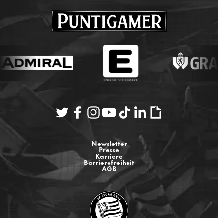
Newsletter
Presse
Karriere
Barrierefreiheit
AGB