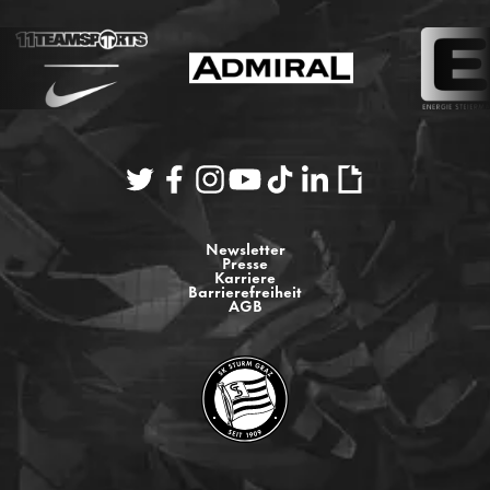
Newsletter
Presse
Karriere
Barrierefreiheit
AGB