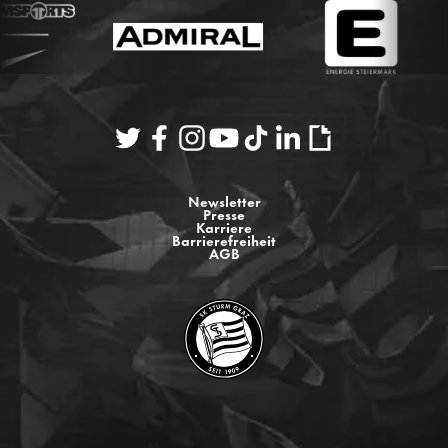
Newsletter
Presse
Karriere
Barrierefreiheit
AGB