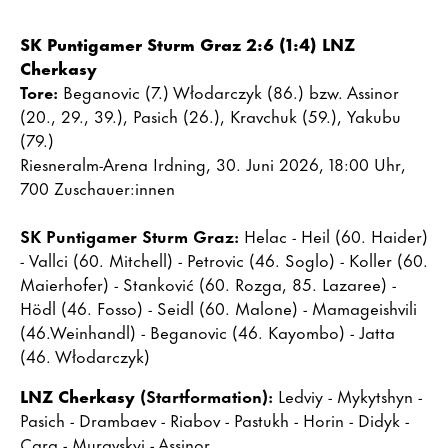
SK Puntigamer Sturm Graz
2:6 (1:4) LNZ
Cherkasy
Tore:
Beganovic (7.) Włodarczyk (86.) bzw. Assinor
(20., 29., 39.), Pasich (26.), Kravchuk (59.), Yakubu
(79.)
Riesneralm-Arena Irdning, 30. Juni 2026, 18:00 Uhr,
700 Zuschauer:innen
SK Puntigamer Sturm Graz:
Helac - Heil (60. Haider)
- Vallci (60. Mitchell) - Petrovic (46. Soglo) - Koller (60.
Maierhofer) - Stanković (60. Rozga, 85. Lazaree) -
Hödl (46. Fosso) - Seidl (60. Malone) - Mamageishvili
(46.Weinhandl) - Beganovic (46. Kayombo) - Jatta
(46. Włodarczyk)
LNZ Cherkasy
(Startformation):
Ledviy - Mykytshyn -
Pasich - Drambaev - Riabov - Pastukh - Horin - Didyk -
Cara - Muravskyi - Assinor