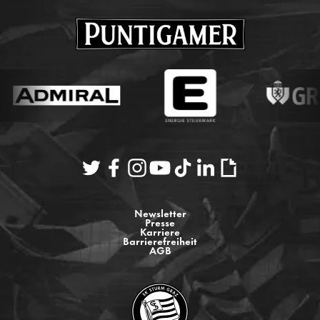
Newsletter
Presse
Karriere
Barrierefreiheit
AGB