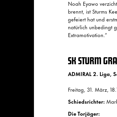
Noah Eyawo verzichte
brennt, ist Sturms K
gefeiert hat und erst
natürlich unbedingt 
Extramotivation.“
SK STURM GRAZ
ADMIRAL 2. Liga, S
Freitag, 31. März, 1
Schiedsrichter:
Mark
Die Torjäger: