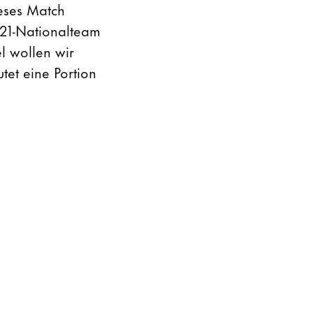
eses Match
U21-Nationalteam
el wollen wir
et eine Portion