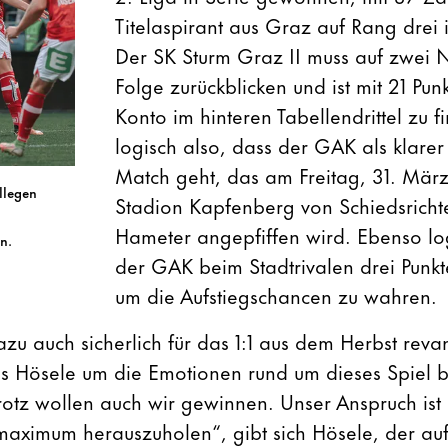
Titelaspirant aus Graz auf Rang drei 
Der SK Sturm Graz II muss auf zwei 
Folge zurückblicken und ist mit 21 Pu
Konto im hinteren Tabellendrittel zu f
logisch also, dass der GAK als klarer 
Match geht, das am Freitag, 31. März
llegen
Stadion Kapfenberg von Schiedsricht
Hameter angepfiffen wird. Ebenso log
n.
der GAK beim Stadtrivalen drei Punkte
um die Aufstiegschancen zu wahren.
zu auch sicherlich für das 1:1 aus dem Herbst reva
as Hösele um die Emotionen rund um dieses Spiel 
trotz wollen auch wir gewinnen. Unser Anspruch ist
aximum herauszuholen“, gibt sich Hösele, der auf