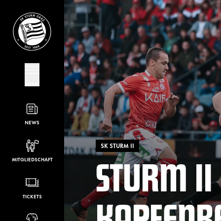
MENÜ
NEWS
SK STURM II
STURM II
MITGLIEDSCHAFT
KAPFENB
TICKETS