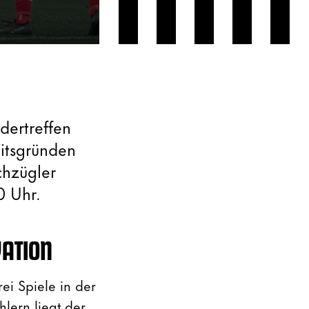
dertreffen
itsgründen
chzügler
0 Uhr.
VATION
ei Spiele in der
lern liegt der