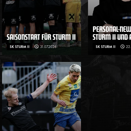
PERSONAL-NEW
SAISONSTART FÜR STURM II
STURM II UND
SK STURM II
31.07.2026
SK STURM II
22