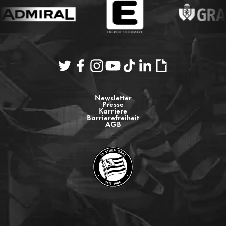
Newsletter
Presse
Karriere
Barrierefreiheit
AGB