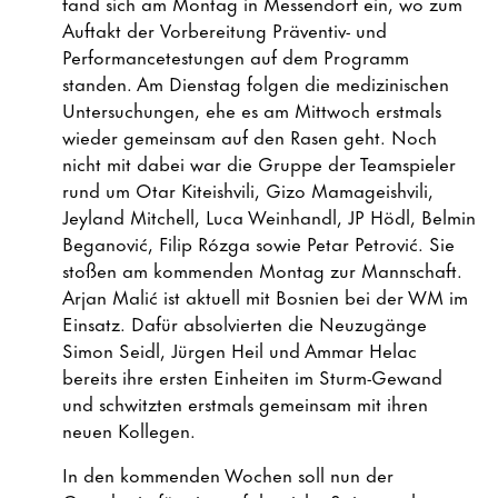
fand sich am Montag in Messendorf ein, wo zum
Auftakt der Vorbereitung Präventiv- und
Performancetestungen auf dem Programm
standen. Am Dienstag folgen die medizinischen
Untersuchungen, ehe es am Mittwoch erstmals
wieder gemeinsam auf den Rasen geht. Noch
nicht mit dabei war die Gruppe der Teamspieler
rund um Otar Kiteishvili, Gizo Mamageishvili,
Jeyland Mitchell, Luca Weinhandl, JP Hödl, Belmin
Beganović, Filip Rózga sowie Petar Petrović. Sie
stoßen am kommenden Montag zur Mannschaft.
Arjan Malić ist aktuell mit Bosnien bei der WM im
Einsatz. Dafür absolvierten die Neuzugänge
Simon Seidl, Jürgen Heil und Ammar Helac
bereits ihre ersten Einheiten im Sturm-Gewand
und schwitzten erstmals gemeinsam mit ihren
neuen Kollegen.
In den kommenden Wochen soll nun der