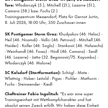
Tore:
Włodarczyk (5.), Mitchell (21.), Lazarre (51.),
Camara (58.) bzw. Fuchs (2.)
Trainingszentrum Messendorf, Platz für Gernot Jurtin,
8. Juli 2026, 18:00 Uhr, 350 Zuschauer:innen
SK Puntigamer Sturm Graz:
Khudyakov (46. Helac) -
Heil (46. Nnamdi) - Vallci (46. Petrović) - Mitchell (46.
Haider) - Koller (46. Soglo) - Stanković (46. Halwachs)
- Weinhandl (46. Fosso) - Hödl (46. Camara) - Seidl
(46. Lazarre) - Jatta (32. Beganović/75. Kayombo) -
Włodarczyk (46. Malone)
SC Kalsdorf (Startformation):
Schögl - Mate -
Wlattnig - Huber- Leitold - Pigac - Pichler - Mathurin -
Fuchs - Steinwender - Kiedl
Cheftrainer Fabio Ingolitsch
: "Es war eine super
Trainingseinheit mit Wettkampfcharakter und hat
absolut seinen Zweck erfüllt. Wir haben diese Einheit