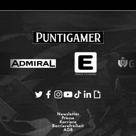
Newsletter
Presse
Karriere
Barrierefreiheit
AGB