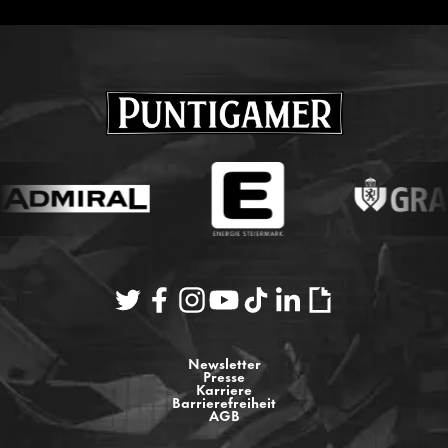
Newsletter
Presse
Karriere
Barrierefreiheit
AGB