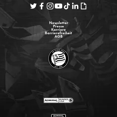
Newsletter
Presse
Karriere
Barrierefreiheit
AGB