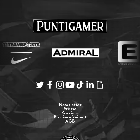
Newsletter
Presse
Karriere
Barrierefreiheit
AGB