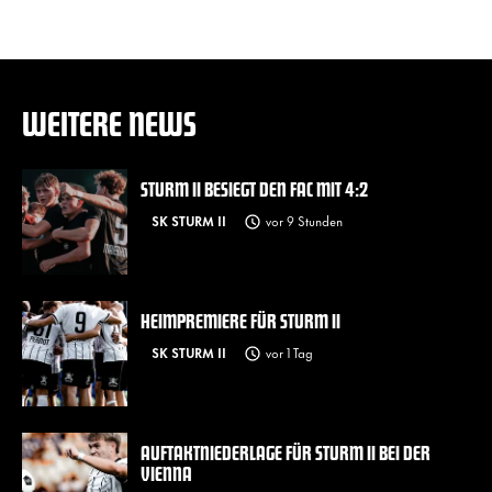
WEITERE NEWS
STURM II BESIEGT DEN FAC MIT 4:2
SK STURM II
vor 9 Stunden
HEIMPREMIERE FÜR STURM II
SK STURM II
vor 1 Tag
AUFTAKTNIEDERLAGE FÜR STURM II BEI DER
VIENNA