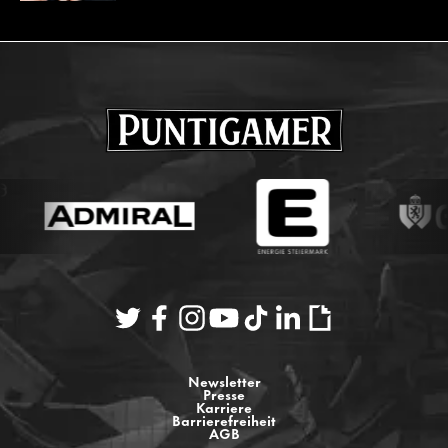
Newsletter
Presse
Karriere
Barrierefreiheit
AGB