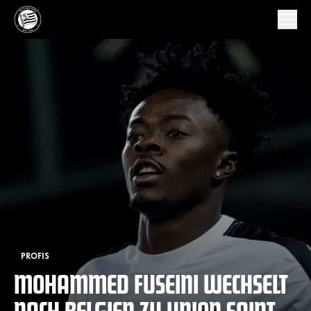
PROFIS
MOHAMMED FUSEINI WECHSELT
NACH BELGIEN ZU UNION SAINT-