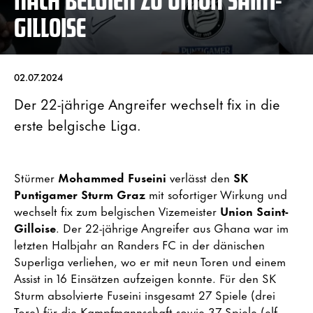
GILLOISE
02.07.2024
Der 22-jährige Angreifer wechselt fix in die
erste belgische Liga.
Stürmer
Mohammed Fuseini
verlässt den
SK
Puntigamer Sturm Graz
mit sofortiger Wirkung und
wechselt fix zum belgischen Vizemeister
Union Saint-
Gilloise
. Der 22-jährige Angreifer aus Ghana war im
letzten Halbjahr an Randers FC in der dänischen
Superliga verliehen, wo er mit neun Toren und einem
Assist in 16 Einsätzen aufzeigen konnte. Für den SK
Sturm absolvierte Fuseini insgesamt 27 Spiele (drei
Tore) für die Kampfmannschaft sowie 37 Spiele (elf