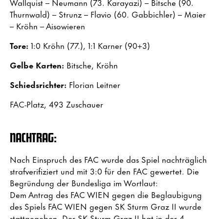
Wallquist – Neumann (73. Karayazi) – Bitsche (90.
Thurnwald) – Strunz – Flavio (60. Gabbichler) – Maier
– Kröhn – Aisowieren
Tore:
1:0 Kröhn (77.), 1:1 Karner (90+3)
Gelbe Karten:
Bitsche, Kröhn
Schiedsrichter:
Florian Leitner
FAC-Platz, 493 Zuschauer
NACHTRAG:
Nach Einspruch des FAC wurde das Spiel nachträglich
strafverifiziert und mit 3:0 für den FAC gewertet. Die
Begründung der Bundesliga im Wortlaut:
Dem Antrag des FAC WIEN gegen die Beglaubigung
des Spiels FAC WIEN gegen SK Sturm Graz II wurde
stattgegeben. Der SK Sturm Graz II hat in der 4.