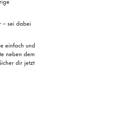
rige
– sei dabei
de einfach und
lte neben dem
cher dir jetzt