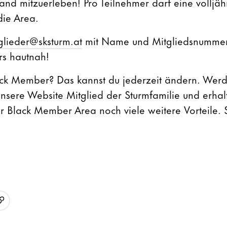
and mitzuerleben! Pro Teilnehmer darf eine volljäh
die Area.
glieder@sksturm.at
mit Name und Mitgliedsnummer 
rs hautnah!
ack Member? Das kannst du jederzeit ändern. Wer
nsere Website Mitglied der Sturmfamilie und erha
 Black Member Area noch viele weitere Vorteile. Si
URL kopieren
p