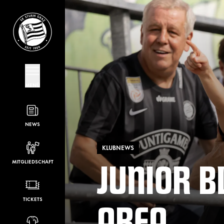
MENÜ
NEWS
KLUBNEWS
JUNIOR 
MITGLIEDSCHAFT
AREA
TICKETS