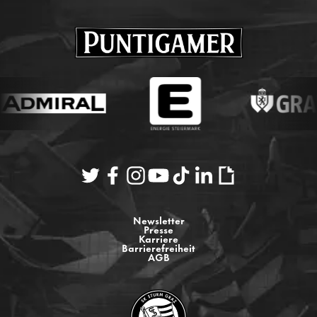
Newsletter
Presse
Karriere
Barrierefreiheit
AGB