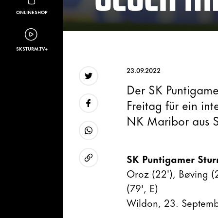
ONLINESHOP
SKSTURM.TV+
23.09.2022
Der SK Puntigame
Twitter
Freitag für ein in
NK Maribor aus S
Facebook
WhatsApp
SK Puntigamer Stur
Oroz (22'), Bøving (23
URL kopieren
(79', E)
Wildon, 23. Septemb