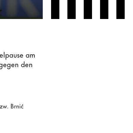
ielpause am
l gegen den
bzw. Brnić