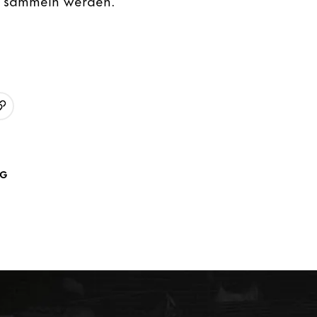
URL kopieren
p
AG