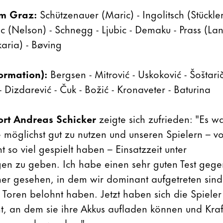
rm Graz:
Schützenauer (Maric) - Ingolitsch (Stückle
 (Nelson) - Schnegg - Ljubic - Demaku - Prass (Lang)
karia) - Bøving
ormation):
Bergsen - Mitrović - Uskoković - Šoštarič
- Dizdarević - Čuk - Božić - Kronaveter - Baturina
ort Andreas Schicker
zeigte sich zufrieden: "Es wa
 möglichst gut zu nutzen und unseren Spielern – v
ht so viel gespielt haben – Einsatzzeit unter
n zu geben. Ich habe einen sehr guten Test gege
er gesehen, in dem wir dominant aufgetreten sind
Toren belohnt haben. Jetzt haben sich die Spieler 
 an dem sie ihre Akkus aufladen können und Kraft
sammeln werden."