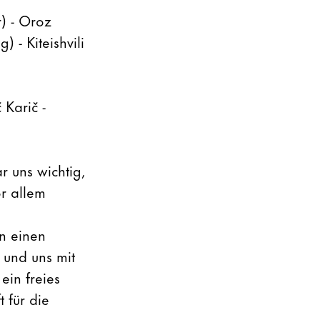
r) - Oroz
 - Kiteishvili
 Karič -
r uns wichtig,
or allem
n einen
 und uns mit
ein freies
 für die