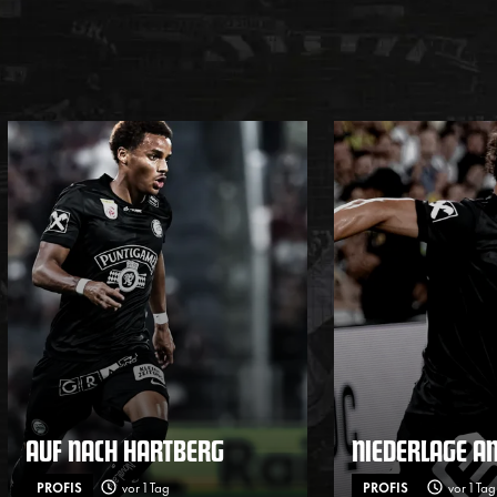
AUF NACH HARTBERG
NIEDERLAGE A
PROFIS
vor 1 Tag
PROFIS
vor 1 Tag