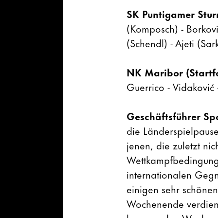
SK Puntigamer Stu
(Komposch) - Borkovic
(Schendl) - Ajeti (Sar
NK Maribor (Startf
Guerrico - Vidaković 
Geschäftsführer Sp
die Länderspielpause
jenen, die zuletzt nic
Wettkampfbedingunge
internationalen Gegn
einigen sehr schönen 
Wochenende verdient,
kommenden Wochen 