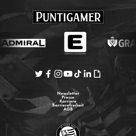
Newsletter
Presse
Karriere
Barrierefreiheit
AGB