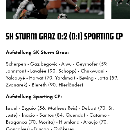
SK STURM GRAZ 0:2 (0:1) SPORTING CP
Aufstellung SK Sturm Graz:
Scherpen - Gazibegovic - Aiwu - Geyrhofer (59.
Johnston) - Lavalée (90. Schopp) - Chukwuani -
Yalcouyé - Horvat (70. Yardımcı) - Bøving - Jatta (59.
Zvonarek) - Biereth (90. Hierländer)
Aufstellung Sporting CP:
Israel - Esgaio (56. Matheus Reis) - Debast (70. St.
Juste) - Inacio - Santos (84. Quenda) - Catamo -
Braganca (70. Morita) - Hjumland - Araujo (70.
Goncalves) - Trincao - Gyökeres