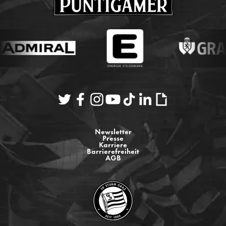
Newsletter
Presse
Karriere
Barrierefreiheit
AGB