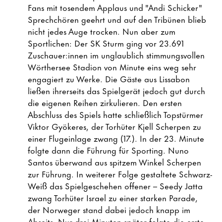
Fans mit tosendem Applaus und "Andi Schicker"
Sprechchören geehrt und auf den Tribünen blieb
nicht jedes Auge trocken. Nun aber zum
Sportlichen: Der SK Sturm ging vor 23.691
Zuschauer:innen im unglaublich stimmungsvollen
Wörthersee Stadion von Minute eins weg sehr
engagiert zu Werke. Die Gäste aus Lissabon
ließen ihrerseits das Spielgerät jedoch gut durch
die eigenen Reihen zirkulieren. Den ersten
Abschluss des Spiels hatte schließlich Topstürmer
Viktor Gyökeres, der Torhüter Kjell Scherpen zu
einer Flugeinlage zwang (17.). In der 23. Minute
folgte dann die Führung für Sporting. Nuno
Santos überwand aus spitzem Winkel Scherpen
zur Führung. In weiterer Folge gestaltete Schwarz-
Weiß das Spielgeschehen offener – Seedy Jatta
zwang Torhüter Israel zu einer starken Parade,
der Norweger stand dabei jedoch knapp im
Abseits. Nur drei Minuten später folgte die erste