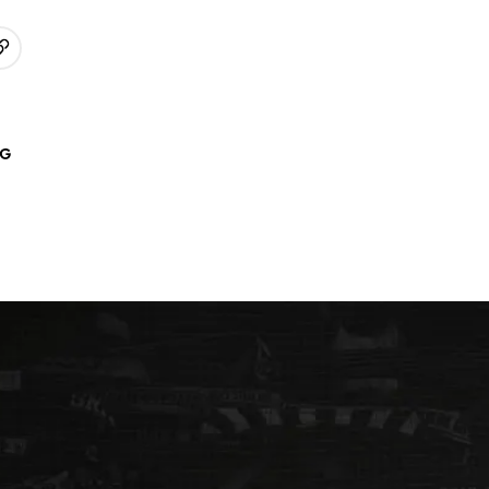
URL kopieren
p
AG