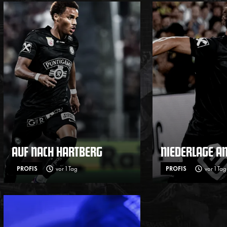
AUF NACH HARTBERG
NIEDERLAGE A
PROFIS
vor 1 Tag
PROFIS
vor 1 Tag