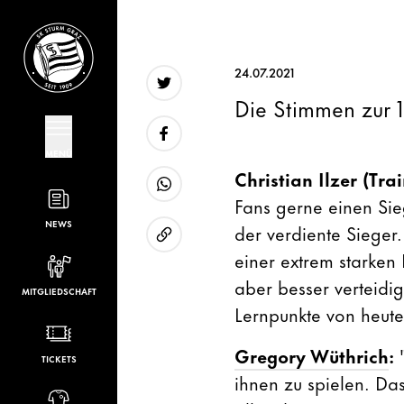
24.07.2021
Die Stimmen zur 
Twitter
MENÜ
Facebook
Christian Ilzer (Tra
Fans gerne einen Sie
WhatsApp
NEWS
der verdiente Sieger
einer extrem starken
URL kopieren
aber besser verteidi
MITGLIEDSCHAFT
Lernpunkte von heut
Gregory Wüthrich
:
TICKETS
ihnen zu spielen. Das