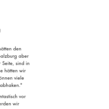
g
 hätten den
Salzburg aber
Seite, sind in
e hätten wir
önnen viele
 abhaken."
tastisch vor
werden wir