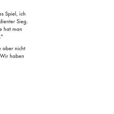
s Spiel, ich
dienter Sieg.
me hat man
."
e aber nicht
. Wir haben