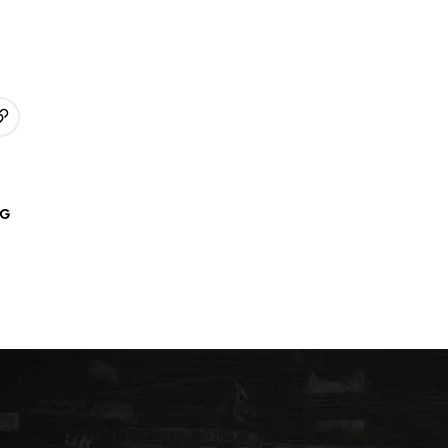
URL kopieren
p
AG