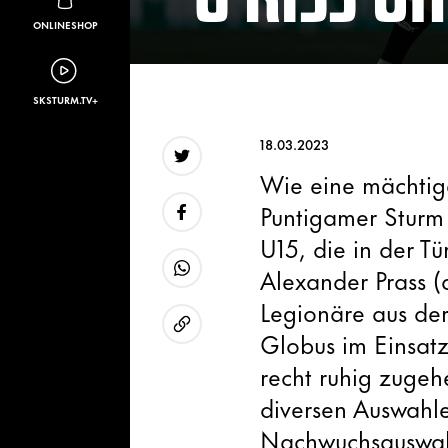
ONLINESHOP
SKSTURM.TV+
18.03.2023
Wie eine mächtige
Twitter
Puntigamer Sturm 
U15, die in der T
Facebook
Alexander Prass (a
WhatsApp
Legionäre aus der
Globus im Einsat
URL kopieren
recht ruhig zugeh
diversen Auswahl
Nachwuchsauswahl