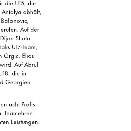
r die U15, die
 Antalya abhält,
Balcinovic,
erufen. Auf der
Dijon Shala.
saks U17-Team,
n Grgic, Elias
wird. Auf Abruf
U18, die in
und Georgien
en acht Profis
zu Teamehren
ten Leistungen.