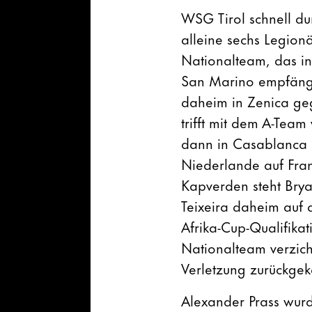
WSG Tirol schnell dur
alleine sechs Legion
Nationalteam, das in
San Marino empfängt.
daheim in Zenica ge
trifft mit dem A-Tea
dann in Casablanca 
Niederlande auf Fran
Kapverden steht Bryan
Teixeira daheim auf 
Afrika-Cup-Qualifika
Nationalteam verzich
Verletzung zurückgeke
Alexander Prass wurd