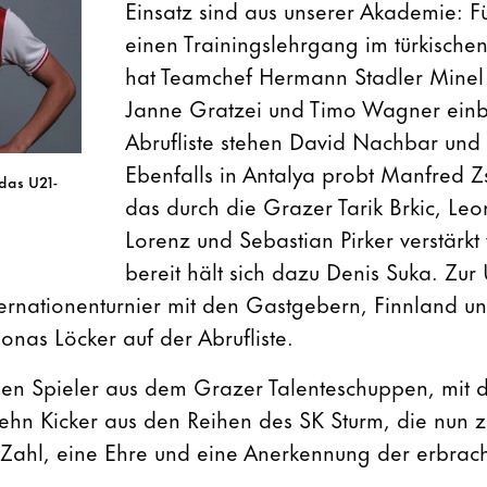
Einsatz sind aus unserer Akademie: Fü
einen Trainingslehrgang im türkischen
hat Teamchef Hermann Stadler Minel 
Janne Gratzei und Timo Wagner einb
Abrufliste stehen David Nachbar und 
Ebenfalls in Antalya probt Manfred Z
 das U21-
das durch die Grazer Tarik Brkic, Leo
Lorenz und Sebastian Pirker verstärkt 
bereit hält sich dazu Denis Suka. Zur 
ernationenturnier mit den Gastgebern, Finnland 
Jonas Löcker auf der Abrufliste.
ben Spieler aus dem Grazer Talenteschuppen, mit d
ehn Kicker aus den Reihen des SK Sturm, die nun 
Zahl, eine Ehre und eine Anerkennung der erbrach