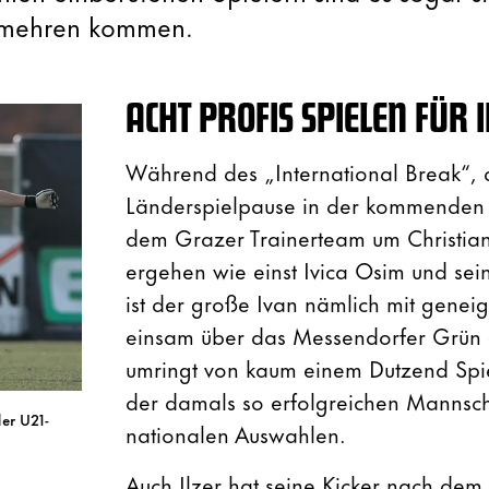
amehren kommen.
ACHT PROFIS SPIELEN FÜR 
Während des „International Break“, 
Länderspielpause in der kommenden
dem Grazer Trainerteam um Christian 
ergehen wie einst Ivica Osim und s
ist der große Ivan nämlich mit genei
einsam über das Messendorfer Grün 
umringt von kaum einem Dutzend Spie
der damals so erfolgreichen Mannscha
der U21-
nationalen Auswahlen.
Auch Ilzer hat seine Kicker nach dem