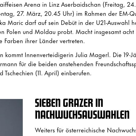
Raiffeisen Arena in Linz Aserbaidschan (Freitag, 2
ontag, 27. März, 20.45 Uhr) im Rahmen der EM-Qua
a Maric darf auf sein Debüt in der U21-Auswahl ho
gen Polen und Moldau probt. Macht insgesamt acht
ie Farben ihrer Länder vertreten.
 kommt Innenverteidigerin Julia Magerl. Die 19-J
hrmann für die beiden anstehenden Freundschaftss
d Tschechien (11. April) einberufen.
SIEBEN GRAZER IN
NACHWUCHSAUSWAHLEN
Weiters für österreichische Nachwuc