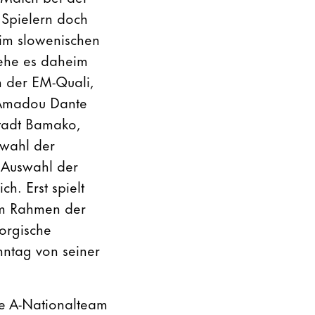
 Spielern doch
eim slowenischen
 ehe es daheim
n der EM-Quali,
. Amadou Dante
stadt Bamako,
swahl der
r Auswahl der
h. Erst spielt
 im Rahmen der
eorgische
nntag von seiner
he A-Nationalteam