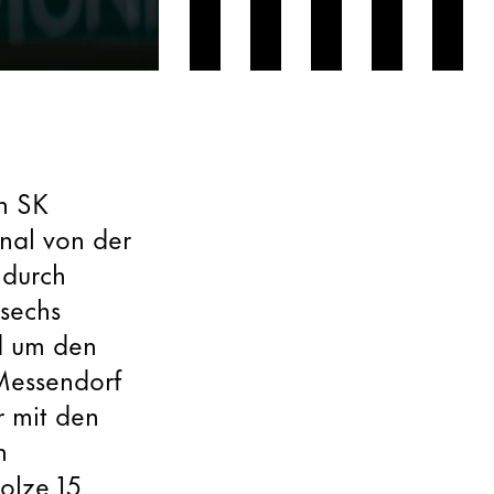
n SK
onal von der
 durch
 sechs
nd um den
Messendorf
r mit den
n
olze 15