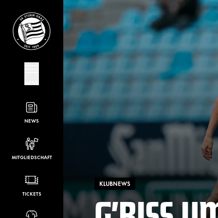
MENÜ
NEWS
MITGLIEDSCHAFT
KLUBNEWS
G’RISS U
TICKETS