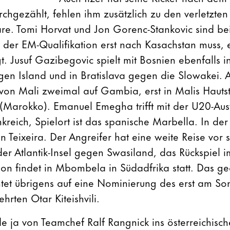
chgezählt, fehlen ihm zusätzlich zu den verletzten
äre. Tomi Horvat und Jon Gorenc-Stankovic sind b
 der EM-Qualifikation erst nach Kasachstan muss,
 Jusuf Gazibegovic spielt mit Bosnien ebenfalls i
gen Island und in Bratislava gegen die Slowakei
m von Mali zweimal auf Gambia, erst in Malis Haut
(Marokko). Emanuel Emegha trifft mit der U20-Au
kreich, Spielort ist das spanische Marbella. In de
 Teixeira. Der Angreifer hat eine weite Reise vor sic
der Atlantik-Insel gegen Swasiland, das Rückspiel
tion findet in Mbombela in Südadfrika statt. Das g
tet übrigens auf eine Nominierung des erst am So
hrten Otar Kiteishvili.
e ja von Teamchef Ralf Rangnick ins österreichisc