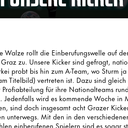
 Walze rollt die Einberufungswelle auf de
Graz zu. Unsere Kicker sind gefragt, nati
ürkei probt bis hin zum A-Team, wo Sturm ja
m Titelbild) vertreten ist. Dazu sind gleich
 Profiabteilung für ihre Nationalteams ru
z. Jedenfalls wird es kommende Woche in 
en, sind doch insgesamt acht Grazer Kicke
en unterwegs. Mit den in den verschiedene
en einberufenen Spielern sind es sogar st