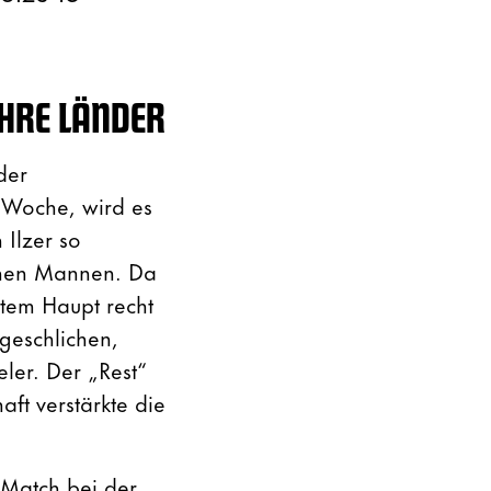
IHRE LÄNDER
der
 Woche, wird es
Ilzer so
einen Mannen. Da
gtem Haupt recht
geschlichen,
ler. Der „Rest“
ft verstärkte die
 Match bei der