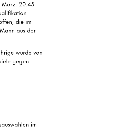
4. März, 20.45
lifikation
ffen, die im
 Mann aus der
ährige wurde von
piele gegen
hsauswahlen im