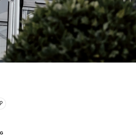
URL kopieren
p
AG