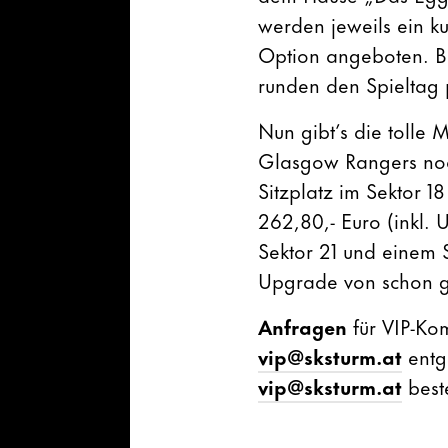
werden jeweils ein ku
Option angeboten. Bi
runden den Spieltag p
Nun gibt’s die tolle 
Glasgow Rangers noc
Sitzplatz im Sektor 1
262,80,- Euro (inkl. 
Sektor 21 und einem S
Upgrade von schon geka
Anfragen
für VIP-Ko
vip@sksturm.at
entg
vip@sksturm.at
beste