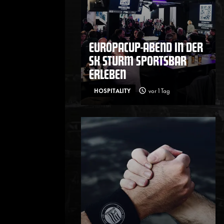
EUROPACUP-ABEND IN DER
SK STURM SPORTSBAR
ERLEBEN
HOSPITALITY
vor 1 Tag