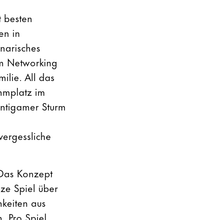
t besten
en in
narisches
um Networking
ilie. All das
mmplatz im
ntigamer Sturm
vergessliche
 Das Konzept
ze Spiel über
hkeiten aus
 Pro Spiel