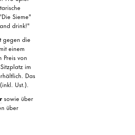
tarische
"Die Sieme"
and drink!"
kt gegen die
mit einem
m Preis von
Sitzplatz im
hältlich. Das
nkl. Ust.).
r
sowie über
en über