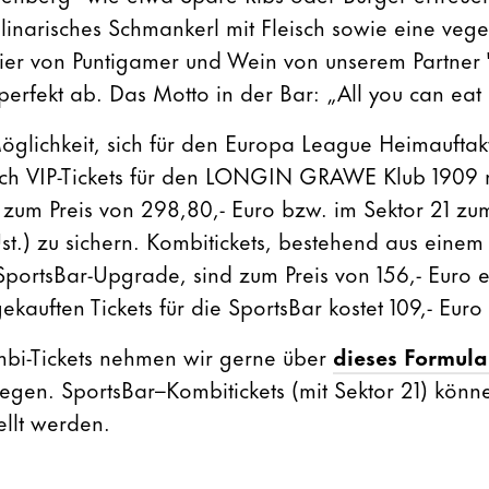
linarisches Schmankerl mit Fleisch sowie eine vege
er von Puntigamer und Wein von unserem Partner 
erfekt ab. Das Motto in der Bar: „All you can eat 
Möglichkeit, sich für den Europa League Heimaufta
h VIP-Tickets für den LONGIN GRAWE Klub 1909 
8 zum Preis von 298,80,- Euro bzw. im Sektor 21 zu
Ust.) zu sichern. Kombitickets, bestehend aus einem 
portsBar-Upgrade, sind zum Preis von 156,- Euro er
uften Tickets für die SportsBar kostet 109,- Euro (i
mbi-Tickets nehmen wir gerne über
dieses Formula
egen. SportsBar–Kombitickets (mit Sektor 21) könn
llt werden.