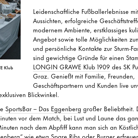
Leidenschaftliche Fußballerlebnisse mi
Aussichten, erfolgreiche Geschäftstreff
modernem Ambiente, erstklassiges kuli
Angebot sowie tolle Möglichkeiten z
und persönliche Kontakte zur Sturm-Fam
sind gewichtige Gründe für einen Sta
LONGIN GRAWE Klub 1909
des SK Pu
E Klub
Graz. Genießt mit Familie, Freunden,
Geschäftspartnern und Kunden live un
klusiven Blickwinkel.
ie
SportsBar – Das Eggenberg
großer Beliebtheit.
 Minuten vor dem Match, bei Lust und Laune das gan
inuten nach dem Abpfiff kann man sich an Köstlic
nberg“ wie etwa Spare Ribs oder Burger erfreuen.