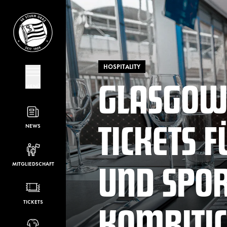
HOSPITALITY
GLASGOW 
MENÜ
TICKETS 
NEWS
UND SPOR
MITGLIEDSCHAFT
KOMBITIC
TICKETS