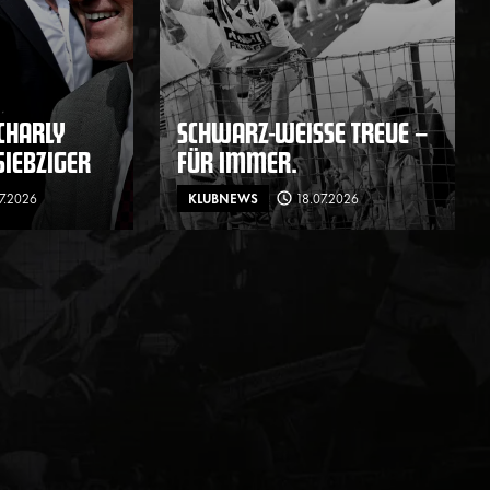
CHARLY
SCHWARZ-WEISSE TREUE – F
IEBZIGER
ÜR IMMER.
07.2026
KLUBNEWS
18.07.2026