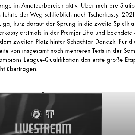
ange im Amateurbereich aktiv. Über mehrere Stat
ührte der Weg schließlich nach Tscherkassy. 202
e Liga, kurz darauf der Sprung in die zweite Spielkl
erkassy erstmals in der Premjer-Liha und beendete
em zweiten Platz hinter Schachtar Donezk. Für di
eite von insgesamt noch mehreren Tests in der So
mpions League-Qualifikation das erste große Etap
cht übertragen.