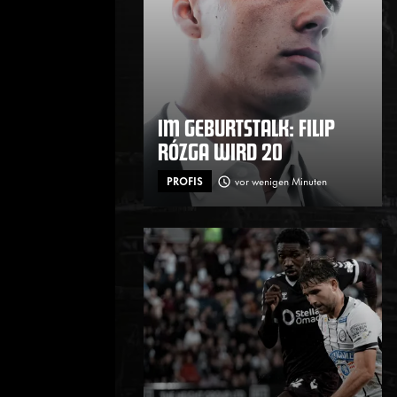
IM GEBURTSTALK: FILIP
RÓZGA WIRD 20
PROFIS
vor wenigen Minuten