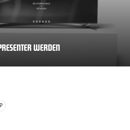
L PRESENTER WERDEN
URL kopieren
p