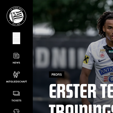
MENÜ
NEWS
PROFIS
ERSTER T
MITGLIEDSCHAFT
TRAINING
TICKETS