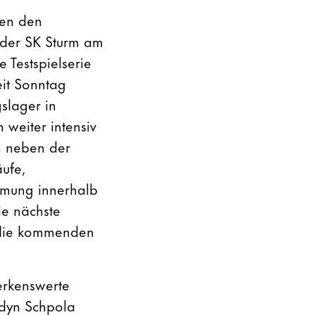
gen den
 der SK Sturm am
 Testspielserie
eit Sonntag
gslager in
weiter intensiv
en neben der
äufe,
mmung innerhalb
ie nächste
r die kommenden
erkenswerte
dyn Schpola