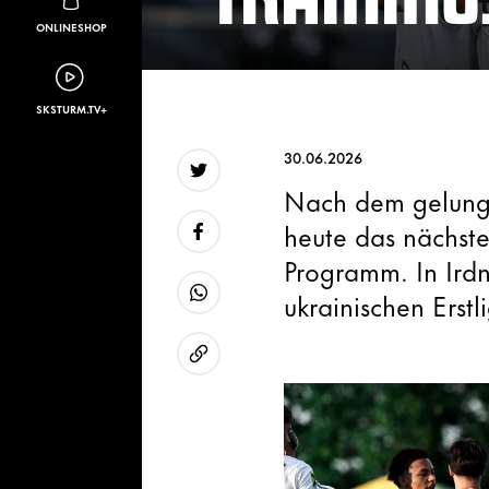
ONLINESHOP
SKSTURM.TV+
30.06.2026
Nach dem gelunge
Twitter
heute das nächst
Programm. In Ird
Facebook
ukrainischen Erstl
WhatsApp
URL kopieren