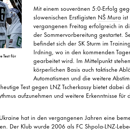
Mit einem souveränen 5:0-Erfolg ge
slowenischen Erstligisten
NŠ Mura
ist
vergangenen Freitag erfolgreich in die
der Sommervorbereitung gestartet. S
befindet sich der SK Sturm im Trainin
Irdning, wo in den kommenden Tagen 
 Test für
gearbeitet wird. Im Mittelpunkt steh
körperlichen Basis auch taktische Abl
Automatismen und die weitere Absti
heutige Test gegen LNZ Tscherkassy bietet dabei d
hythmus aufzunehmen und weitere Erkenntnisse fü
.
Ukraine hat in den vergangenen Jahren eine bem
en. Der Klub wurde 2006 als FC Shpola-LNZ-Lebe