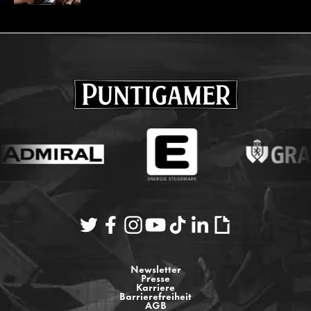
Newsletter
Presse
Karriere
Barrierefreiheit
AGB