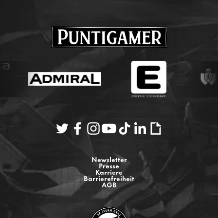
Newsletter
Presse
Karriere
Barrierefreiheit
AGB