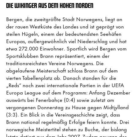
DIE WIKINGER AUS DEM HOHEN NORDEN
Bergen, die zweitgrößte Stadt Norwegens, liegt an
der rauen Westküste des Landes und ist geprägt von
steilen Hügeln, einem der bedeutendsten Seehäfen
Europas, außergewöhnlich viel Niederschlag und hat
etwa 272.000 Einwohner. Sportlich wird Bergen vom
Sportsklubben Brann repräsentiert, einem der
traditionsreichsten Vereine Norwegens. Die
abgelaufene Meisterschaft schloss Brann auf dem
vierten Tabellenplatz ab. Danach standen für die
„Reds“ noch zwei internationale Partien in der UEFA
Europa League auf dem Programm: Anfang Dezember
auswärts bei Fenerbahçe (0:4) sowie zuletzt am
vergangenen Donnerstag zu Hause gegen Midtjylland
(3:3). Ein Blick in die Vereinsgeschichte zeigt, dass
Brann national regelmäßig Erfolge feiern konnte. Drei
norwegische Meistertitel stehen zu Buche, der bislang
letzte datiert aus dem Jahr 2007. Zudem gewann der