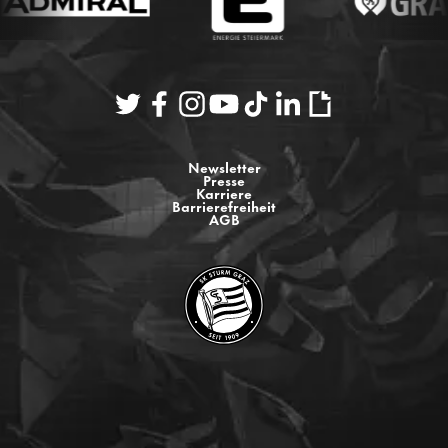
Newsletter
Presse
Karriere
Barrierefreiheit
AGB