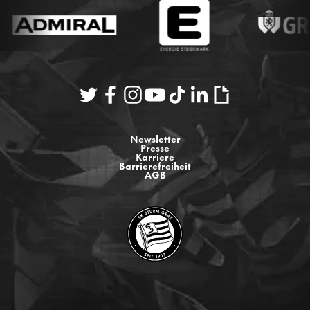
Newsletter
Presse
Karriere
Barrierefreiheit
AGB