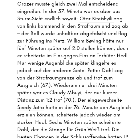
Grazer musste gleich zwei Mal entscheidend
eingreifen. In der 57. Minute war es aber aus
Sturm-Sicht endlich soweit:
Otar Kiteishvili
zog
von links kommend in den Strafraum und zog ab
– der Ball wurde unhaltbar abgefälscht und flog
zur Führung ins Netz. William Bøving hätte nur
fünf Minuten später auf 2:0 stellen können, doch
er scheiterte im Eins-gegen-Eins an Torhüter Hedl.
Nur wenige Augenblicke später klingelte es
jedoch auf der anderen Seite. Petter Dahl zog
von der Strafraumgrenze ab und traf zum
Ausgleich (67.). Wiederum nur drei Minuten
später war es Claudy Mbuyi, der aus kurzer
Distanz zum 1:2 traf (70.). Der eingewechselte
Seedy Jatta
hätte in der 76. Minute den Ausgleich
erzielen können, scheiterte jedoch wieder am
starken Hedl. Sechs Minuten später scheiterte
Dahl, der die Stange für Grün-Weiß traf. Die
besten Chancen in der Schlussoffensive hatten
JP