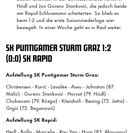
Hödl
und
Jon Gorenc Stanković
, die jedoch beide
am Rapid-Schlussmann scheiterten. So blieb es
beim 1:2 und die erste Saisonniederlage war
besiegelt. In einer Woche geht es in Ried weiter.
SK PUNTIGAMER STURM GRAZ 1:2
(0:0) SK RAPID
Aufstellung SK Puntigamer Sturm Graz:
Christensen - Karić - Lavalée - Aiwu - Johnston (87.
Malić) - Gorenc Stanković - Horvat (79. Hödl) -
Chukwuani (79. Rózga) - Kiteishvili - Bøving (72. Jatta) -
Grgić (72. Beganović)
Aufstellung SK Rapid:
Hedl - Bolla - Marcelin - Rau Yao - Horn (83. Ahoussou)