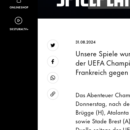
ONLINESHOP
SKSTURM.TV+
31.08.2024
Unsere Spiele wur
Twitter
der UEFA Champio
Frankreich gegen 
Facebook
WhatsApp
Das Abenteuer Champ
Donnerstag, nach der
URL kopieren
Brügge (H), Atalanta
sowie Stade Brest (A
Duelle seitens der U