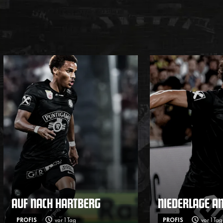
AUF NACH HARTBERG
NIEDERLAGE A
PROFIS
vor 1 Tag
PROFIS
vor 1 Tag