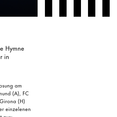
che Hymne
r in
losung am
mund (A), FC
 Girona (H)
er einzelenen
t aus: