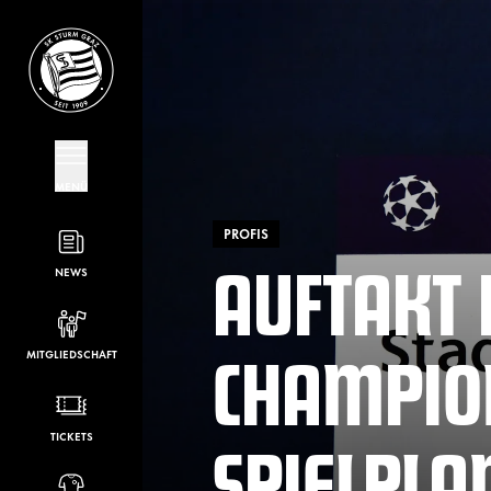
MENÜ
PROFIS
AUFTAKT 
NEWS
CHAMPION
MITGLIEDSCHAFT
SPIELPLA
TICKETS