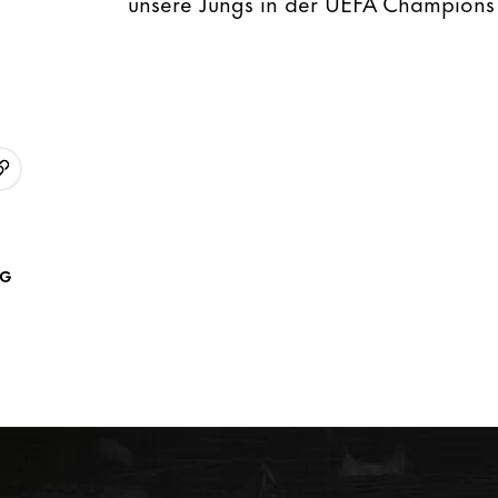
unsere Jungs in der UEFA Champions
URL kopieren
p
AG