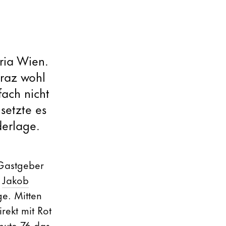
ria Wien.
Graz wohl
fach nicht
setzte es
erlage.
 Gastgeber
,
Jakob
ge. Mitten
rekt mit Rot
inute 76 das