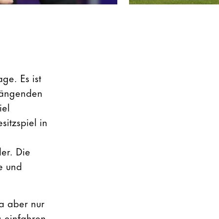
ge. Es ist
 hängenden
iel
itzspiel in
er. Die
e und
a aber nur
 einfahren.