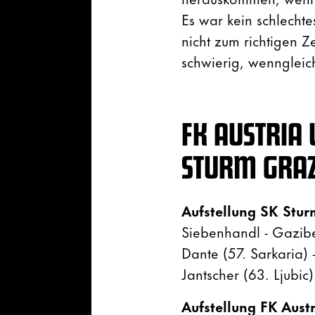
Es war kein schlecht
nicht zum richtigen Z
schwierig, wenngleich
FK AUSTRIA 
STURM GRA
Aufstellung SK Stur
Siebenhandl - Gazibeg
Dante (57. Sarkaria) 
Jantscher (63. Ljubic)
Aufstellung FK Aust