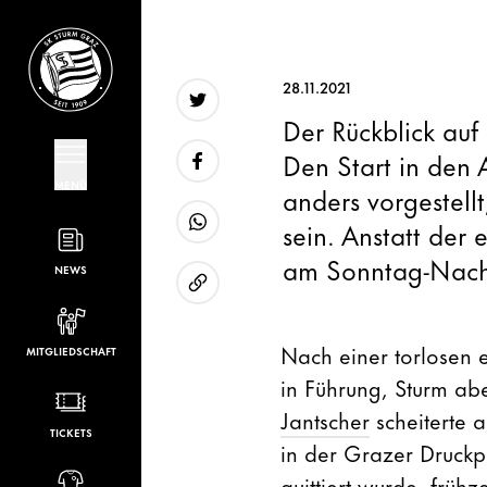
28.11.2021
Der Rückblick auf
Twitter
Den Start in den 
MENÜ
anders vorgestellt
Facebook
sein. Anstatt der 
WhatsApp
am Sonntag-Nachm
NEWS
URL kopieren
Nach einer torlosen 
MITGLIEDSCHAFT
in Führung, Sturm ab
Jantscher
scheiterte a
TICKETS
in der Grazer Druck
quittiert wurde, frühz