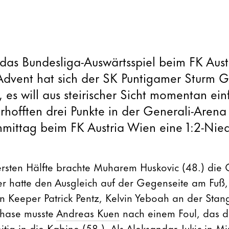
 das Bundesliga-Auswärtsspiel beim FK Aust
Advent hat sich der SK Puntigamer Sturm 
, es will aus steirischer Sicht momentan ein
erhofften drei Punkte in der Generali-Arena 
ittag beim FK Austria Wien eine 1:2-Nied
ersten Hälfte brachte Muharem Huskovic (48.) die
er hatte den Ausgleich auf der Gegenseite am Fuß
n Keeper Patrick Pentz, Kelvin Yeboah an der Stan
phase musste
Andreas Kuen
nach einem Foul, das di
eitig in die Kabine (58.). Als Aleksandar Jukic in M