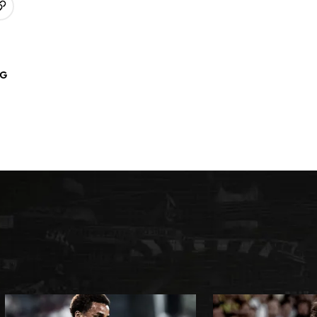
URL kopieren
p
AG