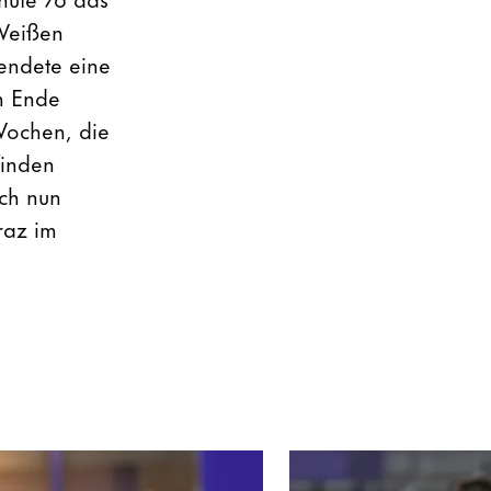
-Weißen
endete eine
m Ende
 Wochen, die
finden
ach nun
raz im