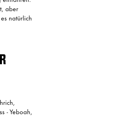
t, aber
es natürlich
ER
hrich,
ss - Yeboah,