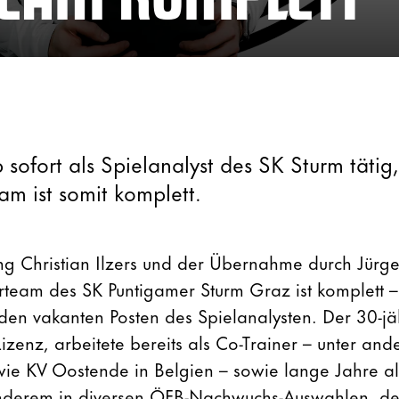
b sofort als Spielanalyst des SK Sturm tätig
am ist somit komplett.
 Christian Ilzers und der Übernahme durch Jürg
erteam des SK Puntigamer Sturm Graz ist komplett –
en vakanten Posten des Spielanalysten. Der 30-jähr
izenz, arbeitete bereits als Co-Trainer – unter an
ie KV Oostende in Belgien – sowie lange Jahre al
 anderem in diversen ÖFB-Nachwuchs-Auswahlen, d