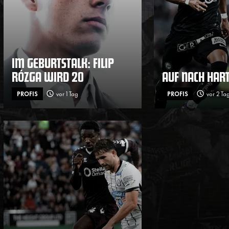
IM GEBURTSTALK: FILIP
RÓZGA WIRD 20
AUF NACH HAR
PROFIS
vor 1 Tag
PROFIS
vor 2 Ta