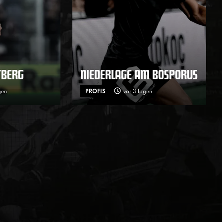
TBERG
NIEDERLAGE AM BOSPORUS
gen
PROFIS
vor 3 Tagen