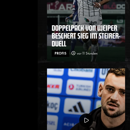
DOPPELPACK VON WEIPER
BESCHERT SIEG IM STEIRER-
DUELL
PROFIS
vor 11 Stunden