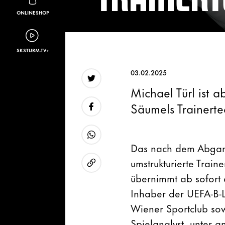
ONLINESHOP
SKSTURM.TV+
03.02.2025
Michael Türl ist a
Twitter
Säumels Trainerte
Facebook
Das nach dem Abgang
WhatsApp
umstrukturierte Train
übernimmt ab sofort d
URL kopieren
Inhaber der UEFA-B-L
Wiener Sportclub sow
Spielanalyst, unter