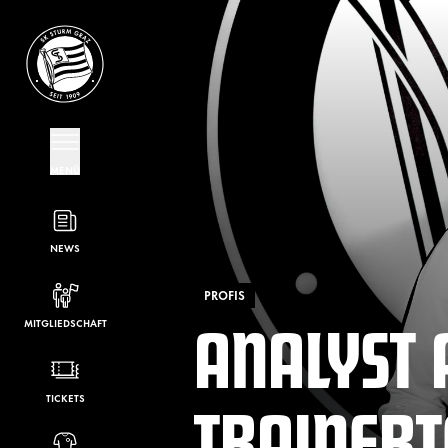
MENÜ
NEWS
PROFIS
ANALYST 
MITGLIEDSCHAFT
TRAINER
TICKETS