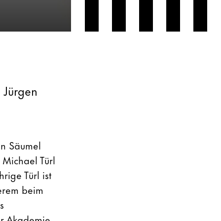
, Jürgen
en Säumel
 Michael Türl
ige Türl ist
derem beim
s
er Akademie