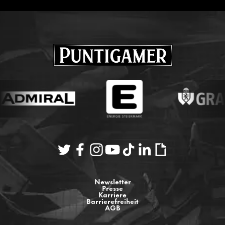
Newsletter
Presse
Karriere
Barrierefreiheit
AGB