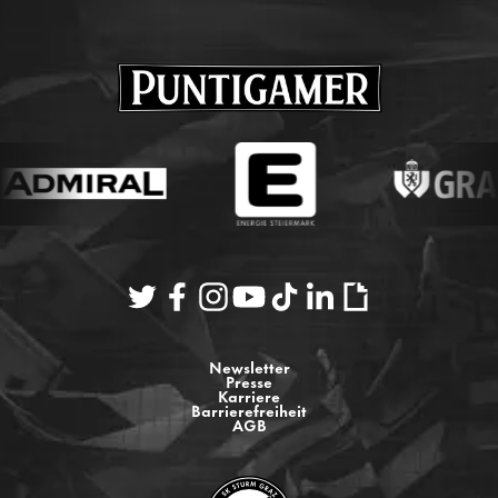
Newsletter
Presse
Karriere
Barrierefreiheit
AGB