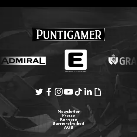
Newsletter
Presse
Karriere
Barrierefreiheit
AGB