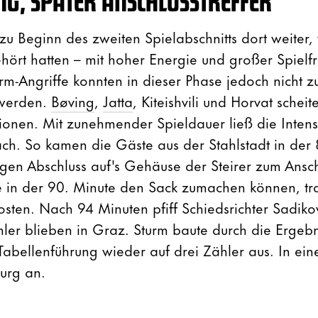
UNG, SPÄTER ANSCHLUSSTREFFER
u Beginn des zweiten Spielabschnitts dort weiter, 
ehört hatten – mit hoher Energie und großer Spielf
rm-Angriffe konnten in dieser Phase jedoch nicht z
 werden.
Bøving
,
Jatta
, Kiteishvili und Horvat scheit
tionen. Mit zunehmender Spieldauer ließ die Intens
ach. So kamen die Gäste aus der Stahlstadt in der 
gen Abschluss auf's Gehäuse der Steirer zum Anschl
 in der 90. Minute den Sack zumachen können, tr
osten. Nach 94 Minuten pfiff Schiedsrichter Sadikov
hler blieben in Graz. Sturm baute durch die Ergeb
Tabellenführung wieder auf drei Zähler aus. In ein
burg an.