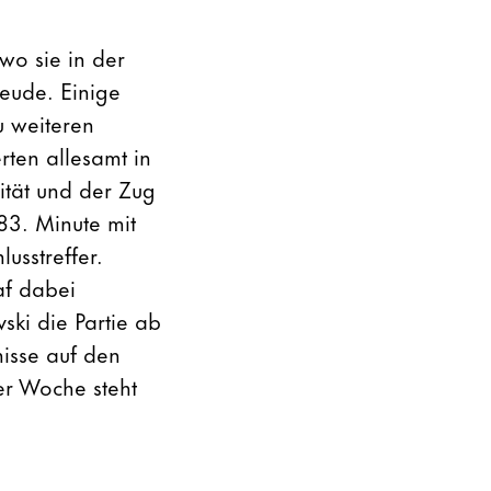
wo sie in der
reude. Einige
u weiteren
erten allesamt in
ität und der Zug
83. Minute mit
usstreffer.
af dabei
ski die Partie ab
nisse auf den
er Woche steht