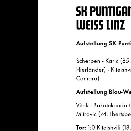
SK PUNTIGA
WEISS LINZ
Aufstellung SK Pun
Scherpen - Karic (85.
Hierländer) - Kiteishv
Camara)
Aufstellung Blau-We
Vitek - Bakatukanda 
Mitrovic (74. Ibertsb
Tor:
1:0 Kiteishvili (1