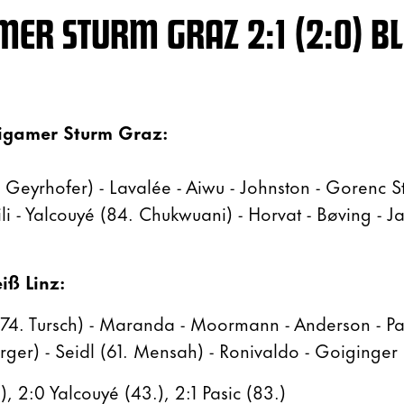
MER STURM GRAZ 2:1 (2:0) BL
tigamer Sturm Graz:
 Geyrhofer) - Lavalée - Aiwu - Johnston - Gorenc S
ili - Yalcouyé (84. Chukwuani) - Horvat - Bøving - Ja
iß Linz:
(74. Tursch) - Maranda - Moormann - Anderson - Pas
erger) - Seidl (61. Mensah) - Ronivaldo - Goiginger
8.), 2:0 Yalcouyé (43.), 2:1 Pasic (83.)