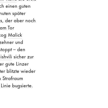
och einen guten
nuten später
s, der aber noch
 am Tor
 zog
Malick
hzehner und
stoppt – den
ishvili
sicher zur
er gute Linzer
er blitzte wieder
n Strafraum
Linie bugsierte.