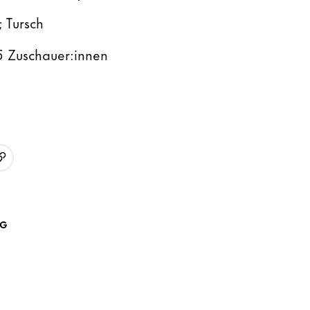
; Tursch
5 Zuschauer:innen
URL kopieren
p
AG