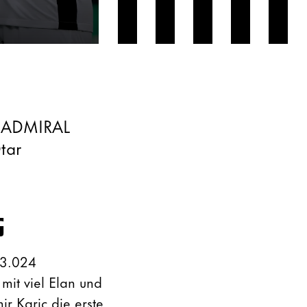
r ADMIRAL
tar
G
13.024
mit viel Elan und
ir Karic
die erste