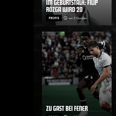
IM GEBURTSTALK: FILIP
RÓZGA WIRD 20
PROFIS
vor 5 Stunden
ZU GAST BEI FENER