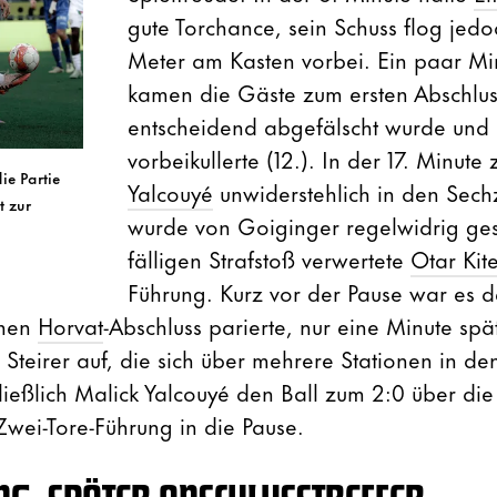
gute Torchance, sein Schuss flog jed
Meter am Kasten vorbei. Ein paar Mi
kamen die Gäste zum ersten Abschlus
entscheidend abgefälscht wurde und
vorbeikullerte (12.). In der 17. Minute
die Partie
Yalcouyé
unwiderstehlich in den Sec
t zur
wurde von Goiginger regelwidrig ge
fälligen Strafstoß verwertete
Otar Kite
Führung. Kurz vor der Pause war es d
inen
Horvat
-Abschluss parierte, nur eine Minute spät
Steirer auf, die sich über mehrere Stationen in de
ließlich Malick Yalcouyé den Ball zum 2:0 über die 
Zwei-Tore-Führung in die Pause.