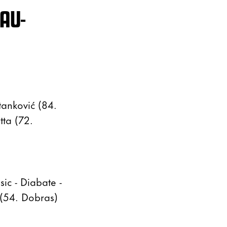
AU-
tanković (84.
tta (72.
ic - Diabate -
 (54. Dobras)