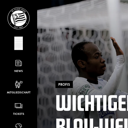
MENÜ
NEWS
PROFIS
WICHTIGE
MITGLIEDSCHAFT
BLAU-WEI
TICKETS