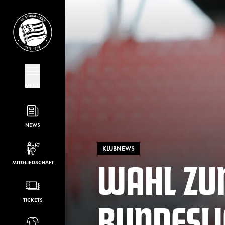
MENÜ
NEWS
KLUBNEWS
WAHL ZU
MITGLIEDSCHAFT
BUNDESL
TICKETS