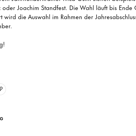
ic oder Joachim Standfest. Die Wahl läuft bis Ende
rt wird die Auswahl im Rahmen der Jahresabschluss
mber.
g!
URL kopieren
p
AG