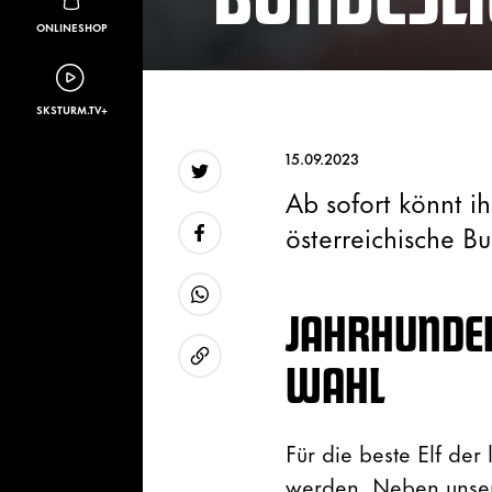
ONLINESHOP
SKSTURM.TV+
15.09.2023
Ab sofort könnt i
Twitter
österreichische B
Facebook
JAHRHUNDER
WhatsApp
WAHL
URL kopieren
Für die beste Elf der
werden. Neben unsere