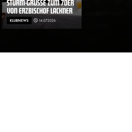
STURM-GRÜSSE ZUM 70ER V
ON ERZBISCHOF LACKNER
KLUBNEWS
14.07.2026