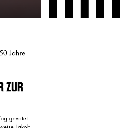
 50 Jahre
R ZUR
 Tag gevotet
sweise Jakob