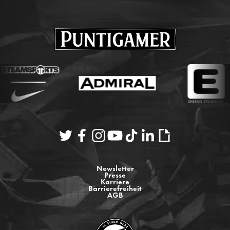
Newsletter
Presse
Karriere
Barrierefreiheit
AGB