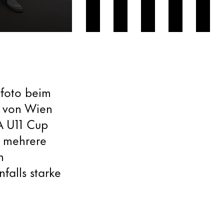
lfoto beim
g von Wien
A U11 Cup
h mehrere
n
falls starke