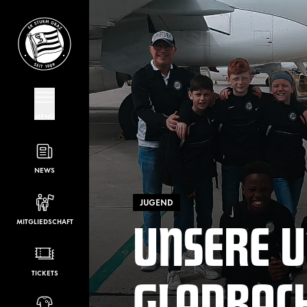
MENÜ
NEWS
JUGEND
UNSERE U1
MITGLIEDSCHAFT
GLADBAC
TICKETS