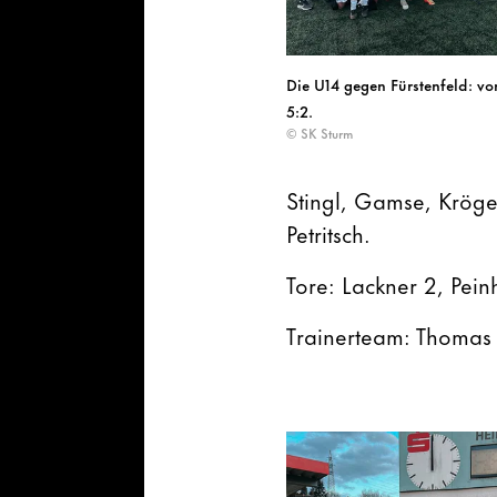
Die U14 gegen Fürstenfeld: vo
5:2.
© SK Sturm
Stingl, Gamse, Kröger
Petritsch.
Tore: Lackner 2, Pein
Trainerteam: Thomas R