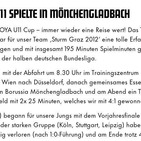
11 SPIELTE IN MÖNCHENGLADBACH
A U11 Cup – immer wieder eine Reise wert! Das T
für unser Team ‚Sturm Graz 2012‘ eine tolle Erfa
Tagen und mit insgesamt 195 Minuten Spielminuten 
 der halben deutschen Bundesliga.
mit der Abfahrt um 8.30 Uhr im Trainingszentrum
n Wien nach Düsseldorf, danach gemeinsames Ess
on Borussia Mönchengladbach und am Abend ein Te
eld mit 2x 25 Minuten, welches wir mit 4:1 gewon
) begann für unsere Jungs mit dem Vorjahresfinale
 der starken Gruppe (Köln, Stuttgart, Leipzig) habe
ig verloren (nach 1:0-Führung) und am Ende trotz 4