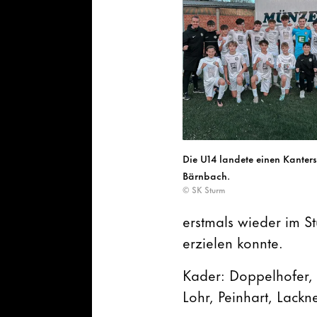
Die U14 landete einen Kanter
Bärnbach.
© SK Sturm
erstmals wieder im S
erzielen konnte.
Kader: Doppelhofer, 
Lohr, Peinhart, Lackn