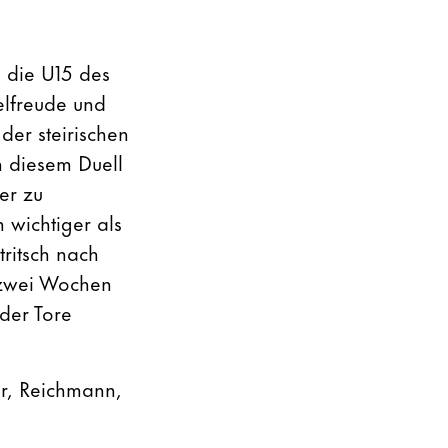
 die U15 des
lfreude und
der steirischen
n diesem Duell
er zu
 wichtiger als
tritsch nach
r zwei Wochen
der Tore
er, Reichmann,