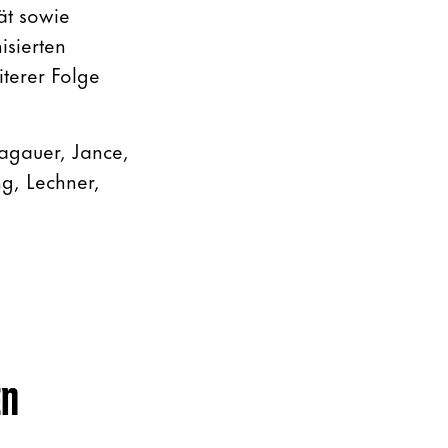
ät sowie
isierten
terer Folge
bagauer, Jance,
ng, Lechner,
EN