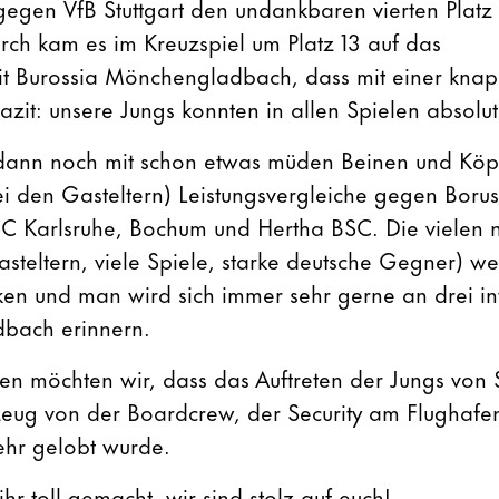
egen VfB Stuttgart den undankbaren vierten Platz 
ch kam es im Kreuzspiel um Platz 13 auf das
it Burossia Mönchengladbach, dass mit einer kna
zit: unsere Jungs konnten in allen Spielen absolut
dann noch mit schon etwas müden Beinen und Kö
i den Gasteltern) Leistungsvergleiche gegen Borus
 Karlsruhe, Bochum und Hertha BSC. Die vielen 
steltern, viele Spiele, starke deutsche Gegner) w
ken und man wird sich immer sehr gerne an drei in
bach erinnern.
n möchten wir, dass das Auftreten der Jungs von 
eug von der Boardcrew, der Security am Flughafe
ehr gelobt wurde.
r toll gemacht, wir sind stolz auf euch!