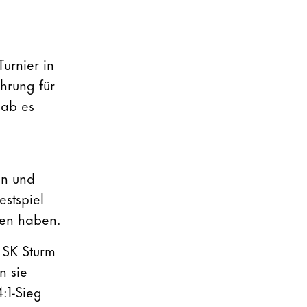
urnier in
hrung für
gab es
en und
stspiel
nen haben.
 SK Sturm
n sie
:1-Sieg