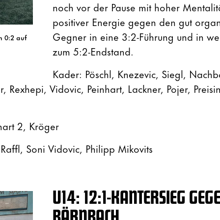
noch vor der Pause mit hoher Mentalit
positiver Energie gegen den gut organ
Gegner in eine 3:2-Führung und in wei
n 0:2 auf
zum 5:2-Endstand.
Kader: Pöschl, Knezevic, Siegl, Nach
, Rexhepi, Vidovic, Peinhart, Lackner, Pojer, Preisi
hart 2, Kröger
affl, Soni Vidovic, Philipp Mikovits
U14: 12:1-KANTERSIEG GEG
BÄRNBACH