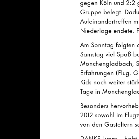
gegen Köln und 2:2 g
Gruppe belegt. Dadur
Aufeinandertreffen m
Niederlage endete. Fa
Am Sonntag folgten 
Samstag viel Spaß be
Mönchengladbach, SC
Erfahrungen (Flug, Ga
Kids noch weiter stär
Tage in Mönchenglad
Besonders hervorhebe
2012 sowohl im Flugz
von den Gasteltern s
DANKE Jungs – habt ih