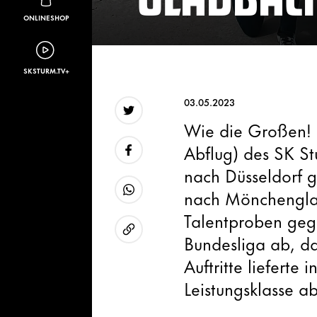
ONLINESHOP
SKSTURM.TV+
03.05.2023
Wie die Großen! I
Twitter
Abflug) des SK S
nach Düsseldorf 
Facebook
nach Mönchenglad
WhatsApp
Talentproben geg
Bundesliga ab, da
URL kopieren
Auftritte lieferte
Leistungsklasse ab