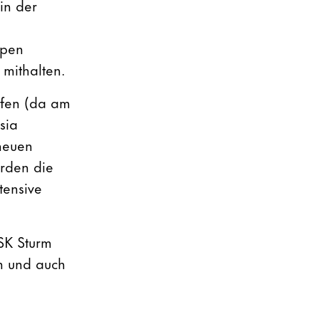
in der
ppen
 mithalten.
pfen (da am
sia
neuen
erden die
tensive
SK Sturm
n und auch