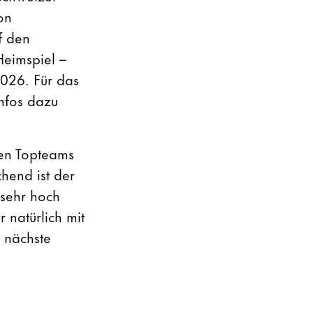
on
f den
Heimspiel –
026. Für das
Infos dazu
hen Topteams
hend ist der
 sehr hoch
 natürlich mit
e nächste