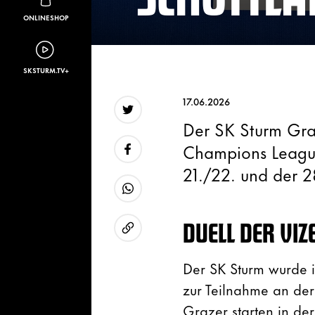
ONLINESHOP
SKSTURM.TV+
17.06.2026
Der SK Sturm Graz
Twitter
Champions League 
21./22. und der 28
Facebook
WhatsApp
DUELL DER VIZ
URL kopieren
Der SK Sturm wurde i
zur Teilnahme an der
Grazer starten in de