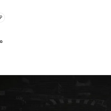
URL kopieren
p
AG