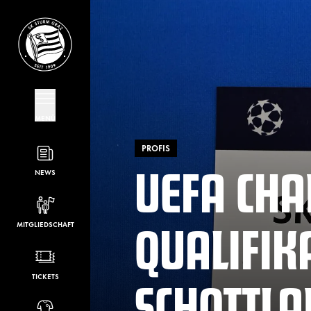
MENÜ
PROFIS
UEFA CHA
NEWS
QUALIFIK
MITGLIEDSCHAFT
SCHOTTLA
TICKETS