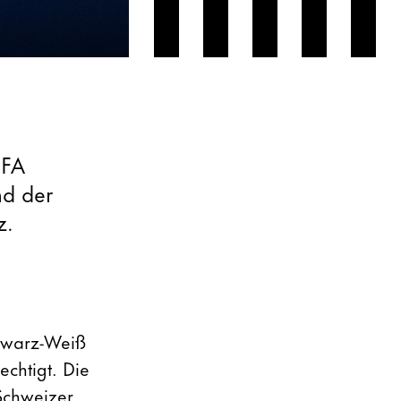
EFA
nd der
z.
chwarz-Weiß
chtigt. Die
 Schweizer