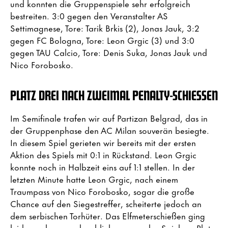
und konnten die Gruppenspiele sehr erfolgreich
bestreiten. 3:0 gegen den Veranstalter AS
Settimagnese, Tore: Tarik Brkis (2), Jonas Jauk, 3:2
gegen FC Bologna, Tore: Leon Grgic (3) und 3:0
gegen TAU Calcio, Tore: Denis Suka, Jonas Jauk und
Nico Forobosko.
PLATZ DREI NACH ZWEIMAL PENALTY-SCHIESSEN
Im Semifinale trafen wir auf Partizan Belgrad, das in
der Gruppenphase den AC Milan souverän besiegte.
In diesem Spiel gerieten wir bereits mit der ersten
Aktion des Spiels mit 0:1 in Rückstand. Leon Grgic
konnte noch in Halbzeit eins auf 1:1 stellen. In der
letzten Minute hatte Leon Grgic, nach einem
Traumpass von Nico Forobosko, sogar die große
Chance auf den Siegestreffer, scheiterte jedoch an
dem serbischen Torhüter. Das Elfmeterschießen ging
leider verloren und so blieb uns nur das Spiel um Platz