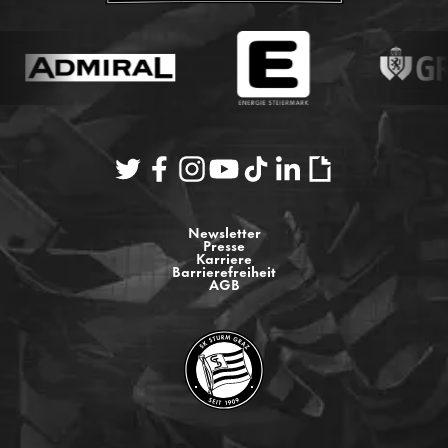
Newsletter
Presse
Karriere
Barrierefreiheit
AGB