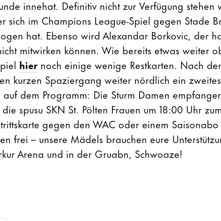
unde innehat. Definitiv nicht zur Verfügung stehen
er sich im Champions League-Spiel gegen Stade Br
ogen hat. Ebenso wird Alexandar Borkovic, der h
icht mitwirken können. Wie bereits etwas weiter o
spiel
hier
noch einige wenige Restkarten. Nach de
nen kurzen Spaziergang weiter nördlich ein zweites
l auf dem Programm: Die Sturm Damen empfangen i
ie spusu SKN St. Pölten Frauen um 18:00 Uhr zum 
intrittskarte gegen den WAC oder einem Saisonabo 
men frei – unsere Mädels brauchen eure Unterstützu
erkur Arena und in der Gruabn, Schwoaze!