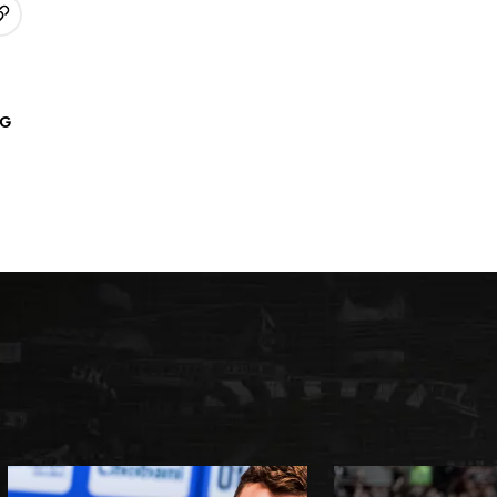
URL kopieren
p
AG