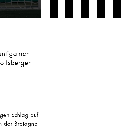
untigamer
olfsberger
agen Schlag auf
in der Bretagne