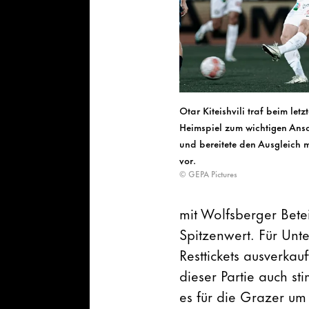
Otar Kiteishvili traf beim letz
Heimspiel zum wichtigen Ansc
und bereitete den Ausgleich m
vor.
© GEPA Pictures
mit Wolfsberger Betei
Spitzenwert. Für Unt
Resttickets ausverka
dieser Partie auch st
es für die Grazer um