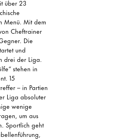
it über 23
chische
en Menü. Mit dem
on Cheftrainer
 Gegner. Die
tartet und
n drei der Liga.
lfe“ stehen in
nt. 15
ffer – in Partien
er Liga absoluter
inige wenige
tragen, um aus
. Sportlich geht
abellenführung,