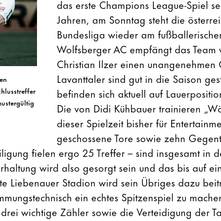
das erste Champions League-Spiel se
Jahren, am Sonntag steht die österrei
Bundesliga wieder am fußballerisch
Wolfsberger AC empfängt das Team v
Christian Ilzer einen unangenehmen
Lavanttaler sind gut in die Saison ges
ten
befinden sich aktuell auf Lauerpositio
hlusstreffer
ustergültig
Die von Didi Kühbauer trainieren „Wö
dieser Spielzeit bisher für Entertainme
geschossene Tore sowie zehn Gegentre
ligung fielen ergo 25 Treffer – sind insgesamt in d
erhaltung wird also gesorgt sein und das bis auf e
ufte Liebenauer Stadion wird sein Übriges dazu bei
immungstechnisch ein echtes Spitzenspiel zu machen
 drei wichtige Zähler sowie die Verteidigung der T